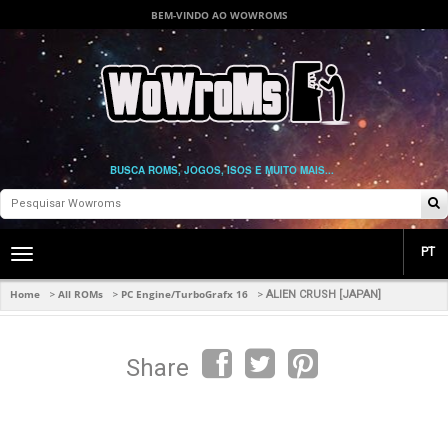
BEM-VINDO AO WOWROMS
BUSCA ROMS, JOGOS, ISOS E MUITO MAIS...
PT
Toggle
main
navigation
Home
All ROMs
PC Engine/TurboGrafx 16
>
>
>
ALIEN CRUSH [JAPAN]
Share