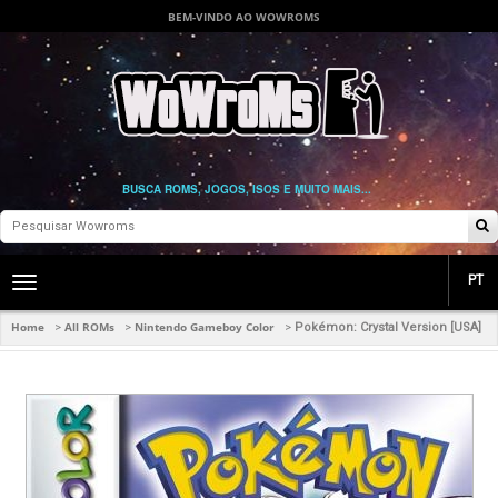
BEM-VINDO AO WOWROMS
BUSCA ROMS, JOGOS, ISOS E MUITO MAIS...
PT
Toggle
main
navigation
Home
All ROMs
Nintendo Gameboy Color
>
>
>
Pokémon: Crystal Version [USA]