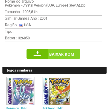
Nome do arquivo
Pokemon - Crystal Version (USA, Europe) (Rev A).zip
Tamanho :
1005,8 kb
Similar Games
Ano :
2001
Região :
USA
Tipo :
Baixar :
326850
BAIXAR ROM
Jogos similares
Pokémon : Edic
Pokémon : Edic