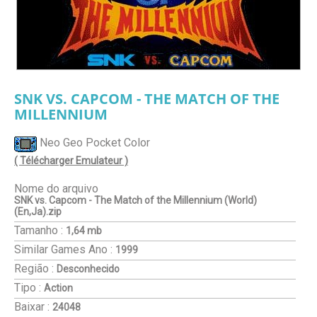
SNK VS. CAPCOM - THE MATCH OF THE
MILLENNIUM
Neo Geo Pocket Color
( Télécharger Emulateur )
Nome do arquivo
SNK vs. Capcom - The Match of the Millennium (World)
(En,Ja).zip
Tamanho :
1,64 mb
Similar Games
Ano :
1999
Região :
Desconhecido
Tipo :
Action
Baixar :
24048