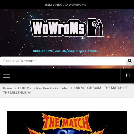
BEM-VINDO AO WOWROMS
BUSCA ROMS, JOGOS, ISOS E MUITO MAIS...
PT
Toggle
main
navigation
Home
All ROMs
Neo Geo Pocket Color
>
>
>
SNK VS. CAPCOM - THE MATCH OF
THE MILLENNIUM