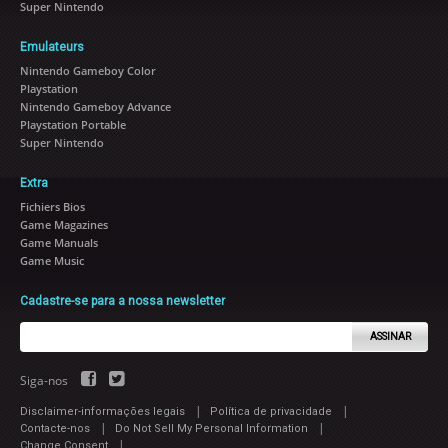
Super Nintendo
Emulateurs
Nintendo Gameboy Color
Playstation
Nintendo Gameboy Advance
Playstation Portable
Super Nintendo
Extra
Fichiers Bios
Game Magazines
Game Manuals
Game Music
Cadastre-se para a nossa newsletter
ASSINAR
Siga-nos
|
|
Disclaimer-informações legais
Política de privacidade
|
|
Contacte-nos
Do Not Sell My Personal Information
|
Change Consent