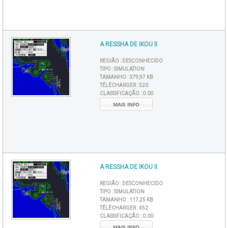
A RESSHA DE IKOU II
REGIÃO :
DESCONHECIDO
TIPO :
SIMULATION
TAMANHO :
379,97 KB
TÉLÉCHARGER :
520
CLASSIFICAÇÃO :
0.00
MAIS INFO
A RESSHA DE IKOU II
REGIÃO :
DESCONHECIDO
TIPO :
SIMULATION
TAMANHO :
117,25 KB
TÉLÉCHARGER :
452
CLASSIFICAÇÃO :
0.00
MAIS INFO