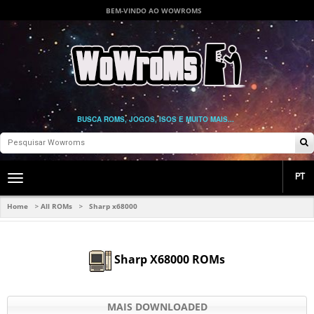
BEM-VINDO AO WOWROMS
BUSCA ROMS, JOGOS, ISOS E MUITO MAIS...
PT
Toggle
main
navigation
Home
All ROMs
Sharp x68000
>
>
Sharp X68000 ROMs
MAIS DOWNLOADED