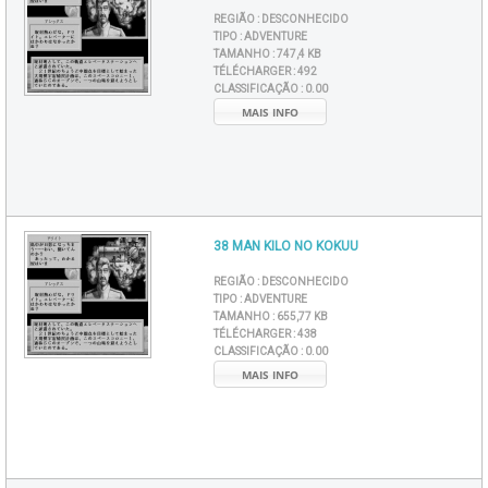
REGIÃO :
DESCONHECIDO
TIPO :
ADVENTURE
TAMANHO :
747,4 KB
TÉLÉCHARGER :
492
CLASSIFICAÇÃO :
0.00
MAIS INFO
38 MAN KILO NO KOKUU
REGIÃO :
DESCONHECIDO
TIPO :
ADVENTURE
TAMANHO :
655,77 KB
TÉLÉCHARGER :
438
CLASSIFICAÇÃO :
0.00
MAIS INFO