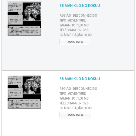
38 MAN KILO NO KOKUU
REGIÃO :
DESCONHECIDO
TIPO :
ADVENTURE
TAMANHO :
1,08 MB
TÉLÉCHARGER :
386
CLASSIFICAÇÃO :
0.00
MAIS INFO
38 MAN KILO NO KOKUU
REGIÃO :
DESCONHECIDO
TIPO :
ADVENTURE
TAMANHO :
1,08 MB
TÉLÉCHARGER :
326
CLASSIFICAÇÃO :
0.00
MAIS INFO