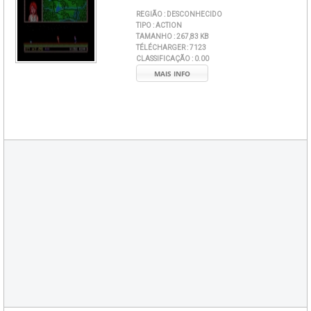
REGIÃO :
DESCONHECIDO
TIPO :
ACTION
TAMANHO :
267,83 KB
TÉLÉCHARGER :
7123
CLASSIFICAÇÃO :
0.00
MAIS INFO