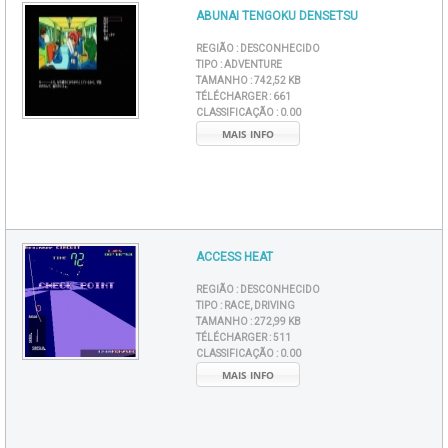
ABUNAI TENGOKU DENSETSU
REGIÃO :
DESCONHECIDO
TIPO :
ADVENTURE
TAMANHO :
742,52 KB
TÉLÉCHARGER :
661
CLASSIFICAÇÃO :
0.00
MAIS INFO
ACCESS HEAT
REGIÃO :
DESCONHECIDO
TIPO :
RACE, DRIVING
TAMANHO :
272,99 KB
TÉLÉCHARGER :
511
CLASSIFICAÇÃO :
0.00
MAIS INFO