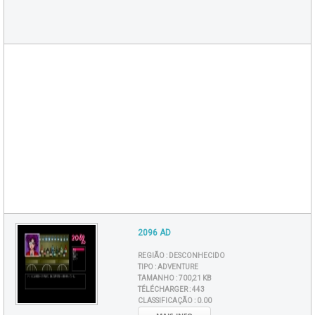
2096 AD
REGIÃO :
DESCONHECIDO
TIPO :
ADVENTURE
TAMANHO :
700,21 KB
TÉLÉCHARGER :
443
CLASSIFICAÇÃO :
0.00