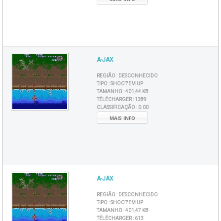
A-JAX
REGIÃO :
DESCONHECIDO
TIPO :
SHOOT'EM UP
TAMANHO :
401,44 KB
TÉLÉCHARGER :
1389
CLASSIFICAÇÃO :
0.00
MAIS INFO
A-JAX
REGIÃO :
DESCONHECIDO
TIPO :
SHOOT'EM UP
TAMANHO :
401,47 KB
TÉLÉCHARGER :
613