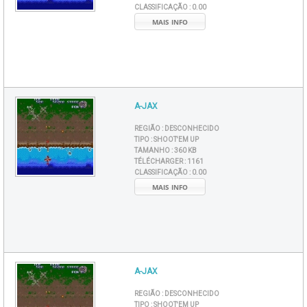
CLASSIFICAÇÃO :
0.00
MAIS INFO
A-JAX
REGIÃO :
DESCONHECIDO
TIPO :
SHOOT'EM UP
TAMANHO :
360 KB
TÉLÉCHARGER :
1161
CLASSIFICAÇÃO :
0.00
MAIS INFO
A-JAX
REGIÃO :
DESCONHECIDO
TIPO :
SHOOT'EM UP