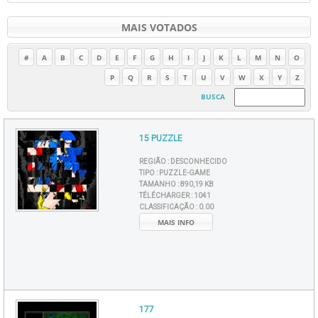
MAIS VOTADOS
#
A
B
C
D
E
F
G
H
I
J
K
L
M
N
O
P
Q
R
S
T
U
V
W
X
Y
Z
BUSCA
15 PUZZLE
REGIÃO :
DESCONHECIDO
TIPO :
PUZZLE-GAME
TAMANHO :
890,19 KB
TÉLÉCHARGER :
1041
CLASSIFICAÇÃO :
0.00
MAIS INFO
177