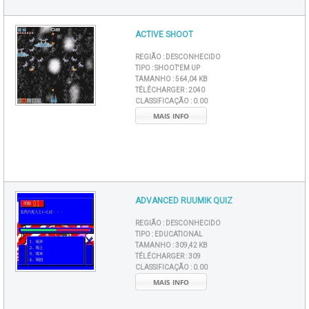
ACTIVE SHOOT
REGIÃO :
DESCONHECIDO
TIPO :
SHOOT'EM UP
TAMANHO :
564,04 KB
TÉLÉCHARGER :
2040
CLASSIFICAÇÃO :
0.00
MAIS INFO
ADVANCED RUUMIK QUIZ
REGIÃO :
DESCONHECIDO
TIPO :
EDUCATIONAL
TAMANHO :
309,42 KB
TÉLÉCHARGER :
309
CLASSIFICAÇÃO :
0.00
MAIS INFO