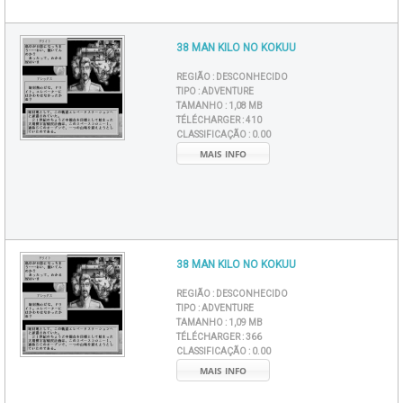
38 MAN KILO NO KOKUU
REGIÃO :
DESCONHECIDO
TIPO :
ADVENTURE
TAMANHO :
1,08 MB
TÉLÉCHARGER :
410
CLASSIFICAÇÃO :
0.00
MAIS INFO
38 MAN KILO NO KOKUU
REGIÃO :
DESCONHECIDO
TIPO :
ADVENTURE
TAMANHO :
1,09 MB
TÉLÉCHARGER :
366
CLASSIFICAÇÃO :
0.00
MAIS INFO