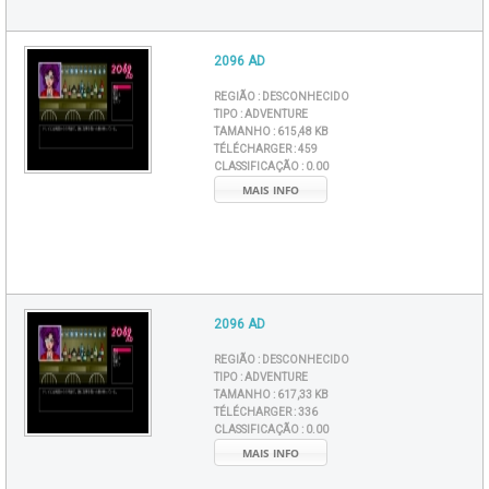
2096 AD
REGIÃO :
DESCONHECIDO
TIPO :
ADVENTURE
TAMANHO :
615,48 KB
TÉLÉCHARGER :
459
CLASSIFICAÇÃO :
0.00
MAIS INFO
2096 AD
REGIÃO :
DESCONHECIDO
TIPO :
ADVENTURE
TAMANHO :
617,33 KB
TÉLÉCHARGER :
336
CLASSIFICAÇÃO :
0.00
MAIS INFO