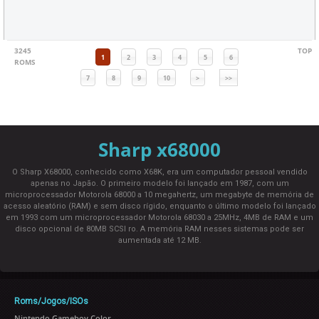
3245
TOP
1
2
3
4
5
6
ROMS
7
8
9
10
>
>>
Sharp x68000
O Sharp X68000, conhecido como X68K, era um computador pessoal vendido
apenas no Japão. O primeiro modelo foi lançado em 1987, com um
microprocessador Motorola 68000 a 10 megahertz, um megabyte de memória de
acesso aleatório (RAM) e sem disco rígido, enquanto o último modelo foi lançado
em 1993 com um microprocessador Motorola 68030 a 25MHz, 4MB de RAM e um
disco opcional de 80MB SCSI ro. A memória RAM nesses sistemas pode ser
aumentada até 12 MB.
Roms/Jogos/ISOs
Nintendo Gameboy Color