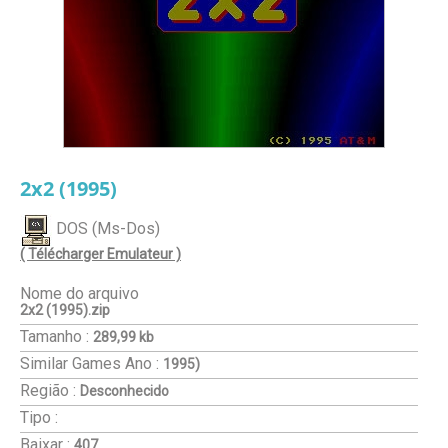
2x2 (1995)
DOS (Ms-Dos)
( Télécharger Emulateur )
Nome do arquivo
2x2 (1995).zip
Tamanho :
289,99 kb
Similar Games
Ano :
1995)
Região :
Desconhecido
Tipo :
Baixar :
407