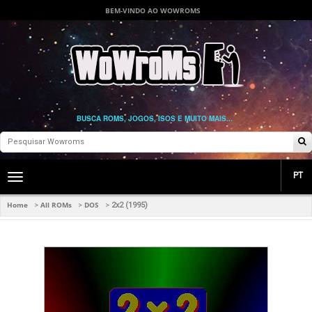
BEM-VINDO AO WOWROMS
BUSCA ROMS, JOGOS, ISOS E MUITO MAIS...
PT
Toggle
main
navigation
Home
All ROMs
DOS
>
>
>
2x2 (1995)