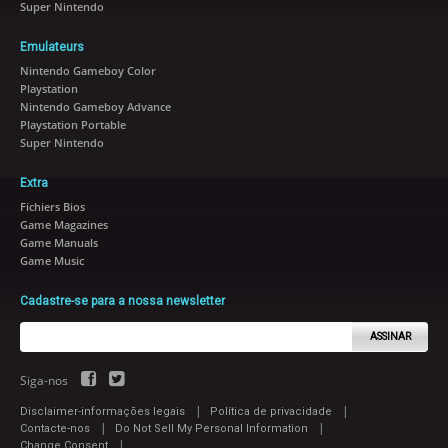
Super Nintendo
Emulateurs
Nintendo Gameboy Color
Playstation
Nintendo Gameboy Advance
Playstation Portable
Super Nintendo
Extra
Fichiers Bios
Game Magazines
Game Manuals
Game Music
Cadastre-se para a nossa newsletter
ASSINAR
Siga-nos
|
|
Disclaimer-informações legais
Política de privacidade
|
|
Contacte-nos
Do Not Sell My Personal Information
|
Change Consent