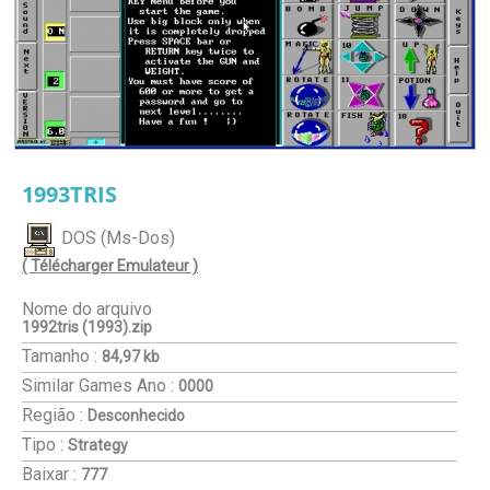
1993TRIS
DOS (Ms-Dos)
( Télécharger Emulateur )
Nome do arquivo
1992tris (1993).zip
Tamanho :
84,97 kb
Similar Games
Ano :
0000
Região :
Desconhecido
Tipo :
Strategy
Baixar :
777