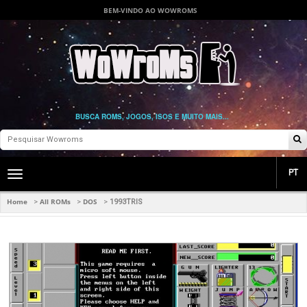
BEM-VINDO AO WOWROMS
BUSCA ROMS, JOGOS, ISOS E MUITO MAIS...
PT
Toggle
main
navigation
Home
All ROMs
DOS
>
>
>
1993TRIS