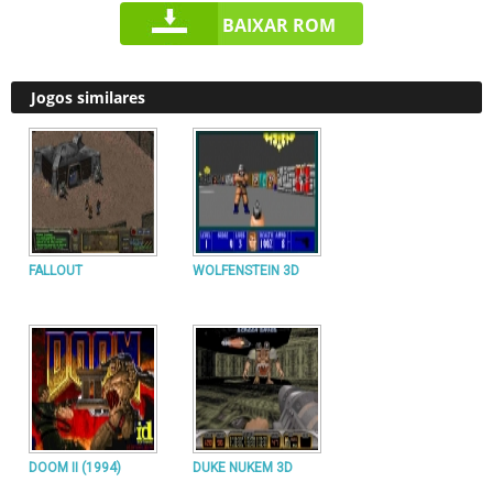
BAIXAR ROM
Jogos similares
FALLOUT
WOLFENSTEIN 3D
DOOM II (1994)
DUKE NUKEM 3D