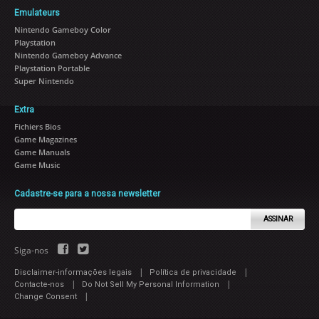
Emulateurs
Nintendo Gameboy Color
Playstation
Nintendo Gameboy Advance
Playstation Portable
Super Nintendo
Extra
Fichiers Bios
Game Magazines
Game Manuals
Game Music
Cadastre-se para a nossa newsletter
ASSINAR
Siga-nos
|
|
Disclaimer-informações legais
Política de privacidade
|
|
Contacte-nos
Do Not Sell My Personal Information
|
Change Consent