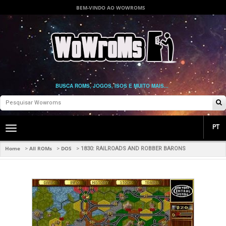
BEM-VINDO AO WOWROMS
BUSCA ROMS, JOGOS, ISOS E MUITO MAIS...
PT
Toggle
main
navigation
Home
All ROMs
DOS
>
>
>
1830: RAILROADS AND ROBBER BARONS