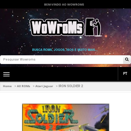
BEM-VINDO AO WOWROMS
BUSCA ROMS, JOGOS, ISOS E MUITO MAIS...
PT
Toggle
main
navigation
Home
All ROMs
Atari Jaguar
>
>
>
IRON SOLDIER 2