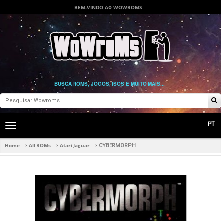
BEM-VINDO AO WOWROMS
BUSCA ROMS, JOGOS, ISOS E MUITO MAIS...
PT
Toggle
main
navigation
Home
All ROMs
Atari Jaguar
>
>
>
CYBERMORPH