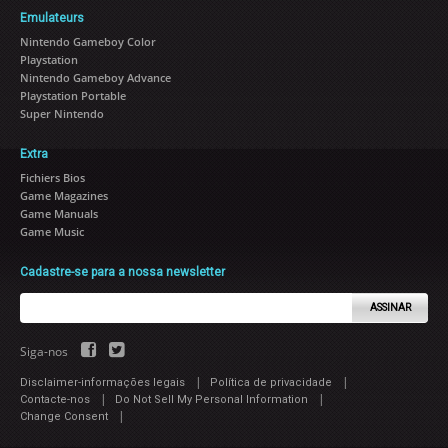
Emulateurs
Nintendo Gameboy Color
Playstation
Nintendo Gameboy Advance
Playstation Portable
Super Nintendo
Extra
Fichiers Bios
Game Magazines
Game Manuals
Game Music
Cadastre-se para a nossa newsletter
ASSINAR
Siga-nos
|
|
Disclaimer-informações legais
Política de privacidade
|
|
Contacte-nos
Do Not Sell My Personal Information
|
Change Consent