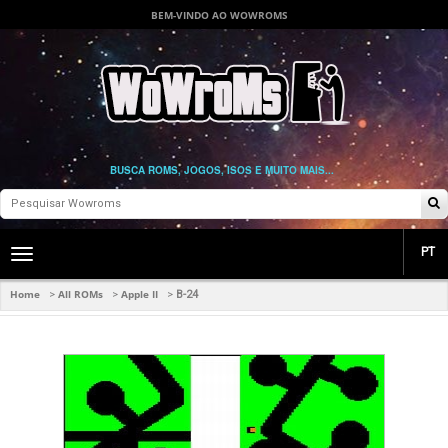
BEM-VINDO AO WOWROMS
BUSCA ROMS, JOGOS, ISOS E MUITO MAIS...
PT
Toggle
main
navigation
Home
All ROMs
Apple II
>
>
>
B-24