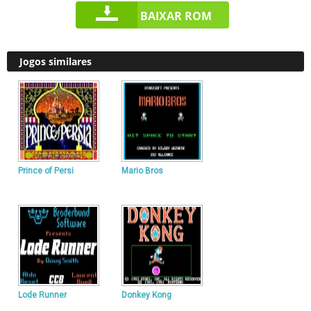
BAIXAR ROM
Jogos similares
Prince of Persi
Mario Bros
Lode Runner
Donkey Kong