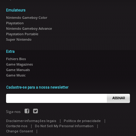
Emulateurs
Nintendo Gameboy Color
Playstation
Nintendo Gameboy Advance
Playstation Portable
Super Nintendo
Extra
Fichiers Bios
Game Magazines
Game Manuals
Game Music
Cadastre-se para a nossa newsletter
ASSINAR
Siga-nos
|
|
Disclaimer-informações legais
Política de privacidade
|
|
Contacte-nos
Do Not Sell My Personal Information
|
Change Consent