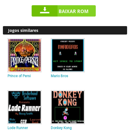
BAIXAR ROM
Jogos similares
Prince of Persi
Mario Bros
Lode Runner
Donkey Kong