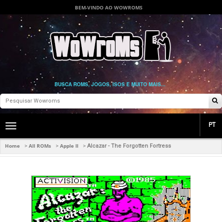
BEM-VINDO AO WOWROMS
BUSCA ROMS, JOGOS, ISOS E MUITO MAIS...
PT
Toggle
main
navigation
Home
All ROMs
Apple II
>
>
>
Alcazar - The Forgotten Fortress