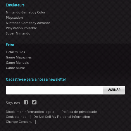
Emulateurs
Nintendo Gameboy Color
Playstation
Nintendo Gameboy Advance
Playstation Portable
Super Nintendo
Extra
Fichiers Bios
Game Magazines
Game Manuals
Game Music
Cadastre-se para a nossa newsletter
ASSINAR
Siga-nos
|
|
Disclaimer-informações legais
Política de privacidade
|
|
Contacte-nos
Do Not Sell My Personal Information
|
Change Consent