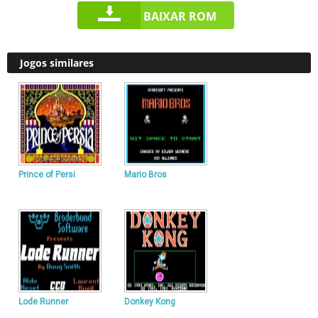
BAIXAR ROM
Jogos similares
Prince of Persi
Mario Bros
Lode Runner
Donkey Kong