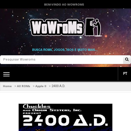
BEM-VINDO AO WOWROMS
BUSCA ROMS, JOGOS, ISOS E MUITO MAIS...
PT
Toggle
main
navigation
Home
All ROMs
Apple II
>
>
>
2400 A.D.