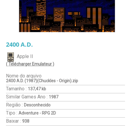
2400 A.D.
Apple II
( Télécharger Emulateur )
Nome do arquivo
2400 A.D. (1987)(Chuckles - Origin).zip
Tamanho :
137,47 kb
Similar Games
Ano :
1987
Região :
Desconhecido
Tipo :
Adventure - RPG 2D
Baixar :
938