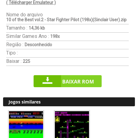
( Télécharger Emulateur )
Nome do arquivo
10 of the Best vol.2 - Star Fighter Pilot (198x)(Sinclair User).zip
Tamanho :
14,36 kb
Similar Games
Ano :
198x
Região :
Desconhecido
Tipo :
Baixar :
225
BAIXAR ROM
Jogos similares