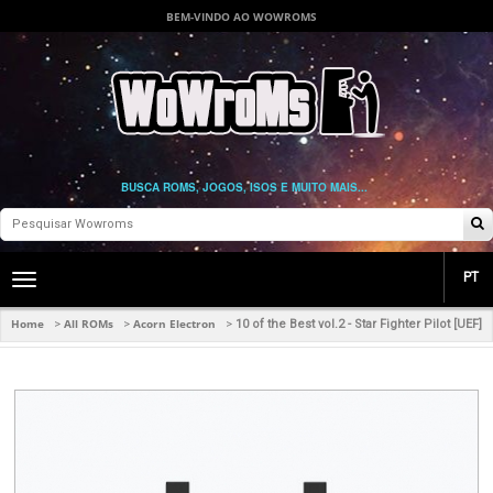
BEM-VINDO AO WOWROMS
BUSCA ROMS, JOGOS, ISOS E MUITO MAIS...
PT
Toggle
main
navigation
Home
All ROMs
Acorn Electron
>
>
>
10 of the Best vol.2 - Star Fighter Pilot [UEF]