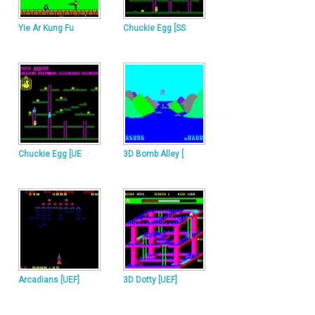
Yie Ar Kung Fu
Chuckie Egg [SS
Chuckie Egg [UE
3D Bomb Alley [
Arcadians [UEF]
3D Dotty [UEF]