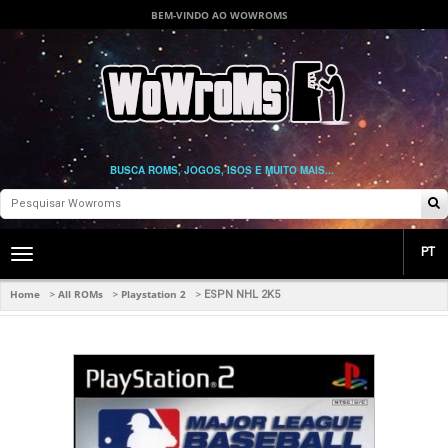
BEM-VINDO AO WOWROMS
BUSCA ROMS, JOGOS, ISOS E MUITO MAIS...
PT
Toggle
main
navigation
Home
All ROMs
Playstation 2
>
>
>
ESPN NHL 2K5