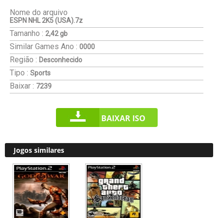
Nome do arquivo
ESPN NHL 2K5 (USA).7z
Tamanho :
2,42 gb
Similar Games
Ano :
0000
Região :
Desconhecido
Tipo :
Sports
Baixar :
7239
BAIXAR ISO
Jogos similares