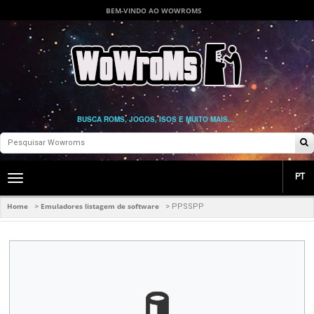
BEM-VINDO AO WOWROMS
BUSCA ROMS, JOGOS, ISOS E MUITO MAIS...
PT
Toggle
main
navigation
Home
Emuladores listagem de software
>
>
PPSSPP