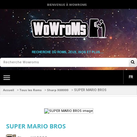
BIENVENUE À WOWROMS
RECHERCHE DU ROMS, JEUX, ISOS ET PLUS....
FR
Toggle
main
navigation
Accueil
Tous les Roms
Sharp X68000
>
>
>
SUPER MARIO BROS
SUPER MARIO BROS