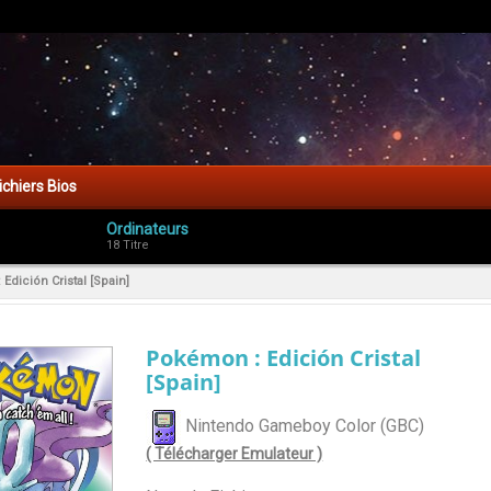
ichiers Bios
Ordinateurs
18 Titre
Edición Cristal [Spain]
Pokémon : Edición Cristal
[Spain]
Nintendo Gameboy Color (GBC)
( Télécharger Emulateur )