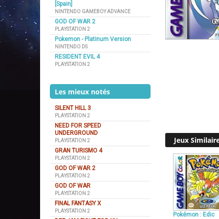
[Spain]
NINTENDO GAMEBOY ADVANCE
GOD OF WAR 2
PLAYSTATION 2
Pokemon - Platinum Version
NINTENDO DS
RESIDENT EVIL 4
PLAYSTATION 2
Les mieux notés
SILENT HILL 3
PLAYSTATION 2
NEED FOR SPEED
UNDERGROUND
Jeux Similair
PLAYSTATION 2
GRAN TURISMO 4
PLAYSTATION 2
GOD OF WAR 2
PLAYSTATION 2
GOD OF WAR
PLAYSTATION 2
FINAL FANTASY X
PLAYSTATION 2
Pokémon : Edic