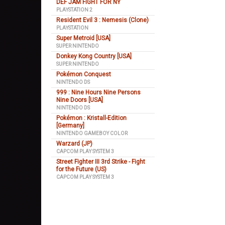
DEF JAM FIGHT FOR NY
PLAYSTATION 2
Resident Evil 3 : Nemesis (Clone)
PLAYSTATION
Super Metroid [USA]
SUPER NINTENDO
Donkey Kong Country [USA]
SUPER NINTENDO
Pokémon Conquest
NINTENDO DS
999 : Nine Hours Nine Persons
Nine Doors [USA]
NINTENDO DS
Pokémon : Kristall-Edition
[Germany]
NINTENDO GAMEBOY COLOR
Warzard (JP)
CAPCOM PLAY SYSTEM 3
Street Fighter III 3rd Strike - Fight
for the Future (US)
CAPCOM PLAY SYSTEM 3