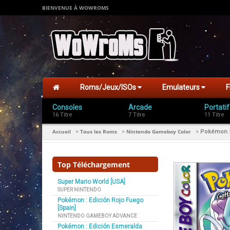
BIENVENUE À WOWROMS
Roms/Jeux/ISOs
Emulateurs
F
Consoles
Arcade
Portatif
16 Titre
7 Titre
11 Titre
Accueil
Tous les Roms
Nintendo Gameboy Color
>
>
>
Pokémon : 
Top Téléchargement
Super Mario World [USA]
SUPER NINTENDO
Pokémon : Edición Rojo Fuego
[Spain]
NINTENDO GAMEBOY ADVANCE
Pokémon : Edición Esmeralda