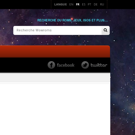
LANGUE
EN
FR
ES
PT
DE
RU
RECHERCHE DU ROMS, JEUX, ISOS ET PLUS....