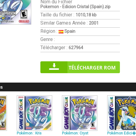
Nom du Fichier
Pokemon - Edicion Cristal (Spain).zip
Taille du fichier :
1010,18 kb
Similar Games
Année :
2001
Région :
Spain
Genre :
Télécharger :
627964
TÉLÉCHARGER ROM
es
Pokémon : Kris
Pokémon: Cryst
Pokémon Edici�