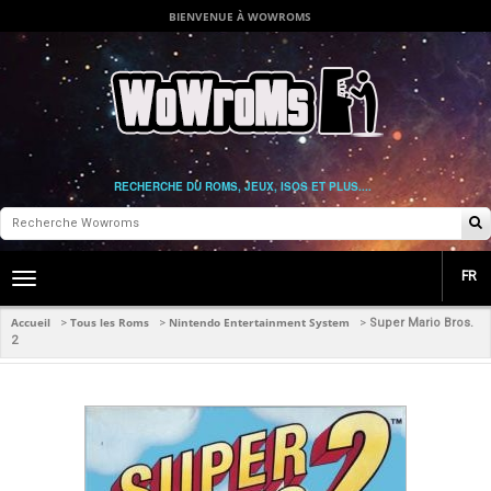
BIENVENUE À WOWROMS
RECHERCHE DU ROMS, JEUX, ISOS ET PLUS....
FR
Toggle
main
navigation
Accueil
Tous les Roms
Nintendo Entertainment System
>
>
>
Super Mario Bros.
2