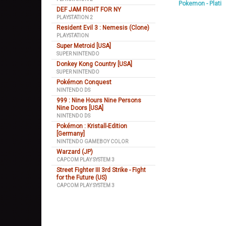
Pokemon - Plati
DEF JAM FIGHT FOR NY
PLAYSTATION 2
Resident Evil 3 : Nemesis (Clone)
PLAYSTATION
Super Metroid [USA]
SUPER NINTENDO
Donkey Kong Country [USA]
SUPER NINTENDO
Pokémon Conquest
NINTENDO DS
999 : Nine Hours Nine Persons
Nine Doors [USA]
NINTENDO DS
Pokémon : Kristall-Edition
[Germany]
NINTENDO GAMEBOY COLOR
Warzard (JP)
CAPCOM PLAY SYSTEM 3
Street Fighter III 3rd Strike - Fight
for the Future (US)
CAPCOM PLAY SYSTEM 3