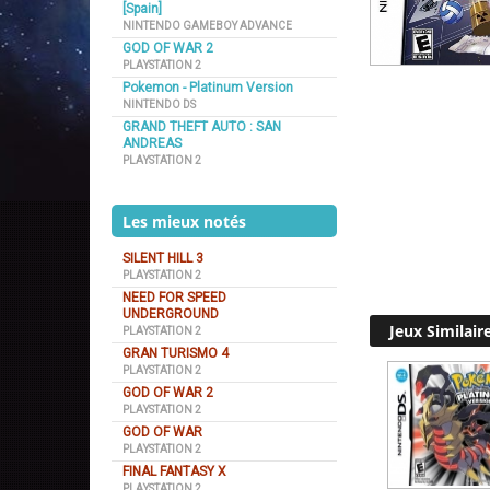
[Spain]
NINTENDO GAMEBOY ADVANCE
GOD OF WAR 2
PLAYSTATION 2
Pokemon - Platinum Version
NINTENDO DS
GRAND THEFT AUTO : SAN
ANDREAS
PLAYSTATION 2
Les mieux notés
SILENT HILL 3
PLAYSTATION 2
NEED FOR SPEED
UNDERGROUND
Jeux Similair
PLAYSTATION 2
GRAN TURISMO 4
PLAYSTATION 2
GOD OF WAR 2
PLAYSTATION 2
GOD OF WAR
PLAYSTATION 2
FINAL FANTASY X
PLAYSTATION 2