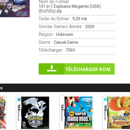
Nom du Fichier
101 in 1 Explosive Megamix (USA)
(En,Fr,Es).zip
Taille du fichier :
9,39 mb
Similar Games
Année :
2009
Région :
Unknown
Genre :
Casual Game
Télécharger :
7369
TÉLÉCHARGER ROM
es