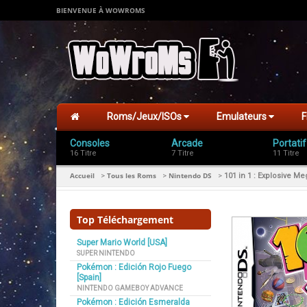
BIENVENUE À WOWROMS
Roms/Jeux/ISOs
Emulateurs
F
Consoles
Arcade
Portatif
16 Titre
7 Titre
11 Titre
Accueil
Tous les Roms
Nintendo DS
>
>
>
101 in 1 : Explosive M
Top Téléchargement
Super Mario World [USA]
SUPER NINTENDO
Pokémon : Edición Rojo Fuego
[Spain]
NINTENDO GAMEBOY ADVANCE
Pokémon : Edición Esmeralda