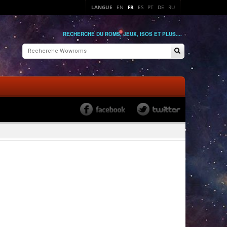
LANGUE
EN
FR
ES
PT
DE
RU
RECHERCHE DU ROMS, JEUX, ISOS ET PLUS....