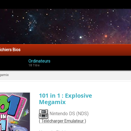
ichiers Bios
Ordinateurs
18 Titre
egamix
101 in 1 : Explosive
Megamix
Nintendo DS (NDS)
( Télécharger Emulateur )