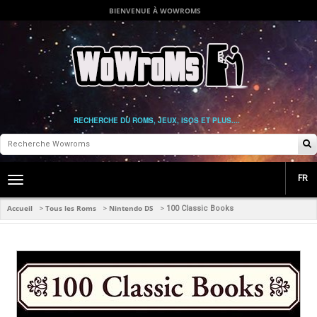
BIENVENUE À WOWROMS
RECHERCHE DU ROMS, JEUX, ISOS ET PLUS....
FR
Toggle
main
navigation
Accueil
Tous les Roms
Nintendo DS
>
>
>
100 Classic Books