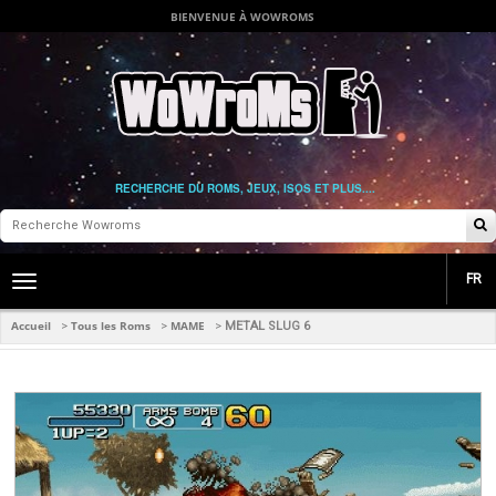
BIENVENUE À WOWROMS
RECHERCHE DU ROMS, JEUX, ISOS ET PLUS....
FR
Toggle
main
navigation
Accueil
Tous les Roms
MAME
>
>
>
METAL SLUG 6