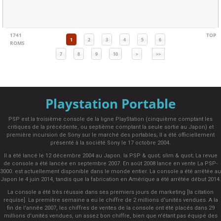
1741
TOP
1
2
3
4
5
6
ROMS
7
8
9
10
>
>>
Playstation Portable
PSP est la troisième console de la ligne PlayStation (cinquième comptant les
critiques de la précédente, ou septième comptant la seule sortie au Japon) et
première incursion de Sony sur le marché des portables; Il a été officiellement
présenté à la société Sony le 17 octobre 2004.
Il a été lancé le 12 décembre 2004 au Japon. la PSP & quot; slim & quot; La revue
de console a été lancée en septembre 2007. En août 2008 lance en vente La PSP-
3000. est actuellement disponible dans le monde entier. La console a été arrêtée au
Japon le 4 juin 2014, tandis que la fabrication en Amérique a été arrêtée début 2014.
La console a été très réussie dans ses premiers jours de marketing [la citation
requise]. La première semaine a eu le chiffre de 2 millions d'unités vendues. A la
fin de l'année 2007, les chiffres de ventes de la console ont été placés dans 29
millions d'unités vendues, un assez bon chiffre, bien que n'étant pas équipé des