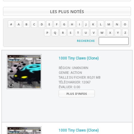
LES PLUS NOTÉS
#
A
B
C
D
E
F
G
H
I
J
K
L
M
N
O
P
Q
R
S
T
U
V
W
X
Y
Z
RECHERCHE
1000 Tiny Claws (Clone)
RÉGION :
UNKNOWN
GENRE :
ACTION
TAILLE DU FICHIER :
80,01 MB
TÉLÉCHARGER :
12067
ÉVALUER :
0.00
PLUS D'INFOS
1000 Tiny Claws (Clone)