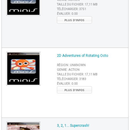
TAILLE DU FICHIER :
17,11 MB
TÉLÉCHARGER :
3751
ÉVALUER :
0.00
PLUS D'INFOS
2D Adventures of Rotating Octo
RÉGION :
UNKNOWN
GENRE :
ACTION
TAILLE DU FICHIER :
17,11 MB
TÉLÉCHARGER :
3183
ÉVALUER :
0.00
PLUS D'INFOS
3, 2, 1... Supercrash!