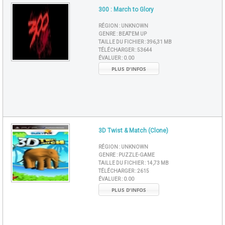
300 : March to Glory
RÉGION :
UNKNOWN
GENRE :
BEAT'EM UP
TAILLE DU FICHIER :
396,31 MB
TÉLÉCHARGER :
53644
ÉVALUER :
0.00
PLUS D'INFOS
3D Twist & Match (Clone)
RÉGION :
UNKNOWN
GENRE :
PUZZLE-GAME
TAILLE DU FICHIER :
14,73 MB
TÉLÉCHARGER :
2615
ÉVALUER :
0.00
PLUS D'INFOS