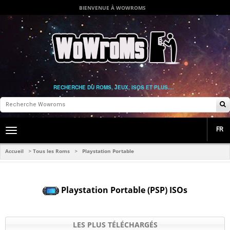
BIENVENUE À WOWROMS
RECHERCHE DU ROMS, JEUX, ISOS ET PLUS....
FR
Toggle
main
navigation
Accueil
Tous les Roms
Playstation Portable
>
>
Playstation Portable (PSP) ISOs
LES PLUS TÉLÉCHARGÉS