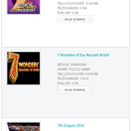
TAILLE DU FICHIER :
15,35 MB
TÉLÉCHARGER :
5765
ÉVALUER :
0.00
PLUS D'INFOS
7 Wonders of the Ancient World
RÉGION :
UNKNOWN
GENRE :
PUZZLE-GAME
TAILLE DU FICHIER :
14,45 MB
TÉLÉCHARGER :
11513
ÉVALUER :
0.00
PLUS D'INFOS
7th Dragon 2020