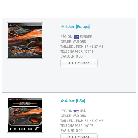
4×4 Jam [Europe]
RÉGION :
EUROPE
GENRE :
VARIOUS
TAILLE DU FICHIER :
45,27 MB
TÉLÉCHARGER :
17711
ÉVALUER :
0.00
PLUS D'INFOS
4×4 Jam [USA]
RÉGION :
USA
GENRE :
VARIOUS
TAILLE DU FICHIER :
45,27 MB
TÉLÉCHARGER :
16117
ÉVALUER :
0.00
PLUS D'INFOS