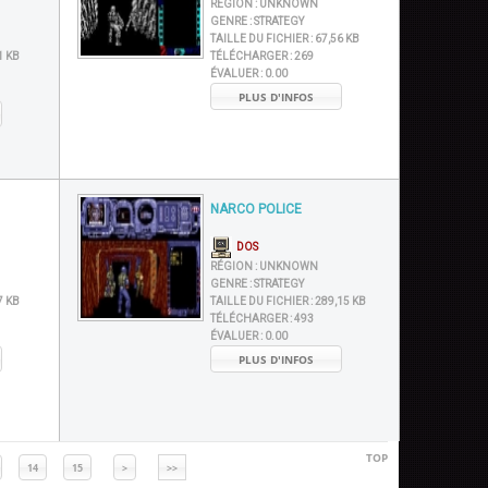
RÉGION :
UNKNOWN
GENRE :
STRATEGY
TAILLE DU FICHIER :
67,56 KB
1 KB
TÉLÉCHARGER :
269
ÉVALUER :
0.00
PLUS D'INFOS
NARCO POLICE
DOS
RÉGION :
UNKNOWN
GENRE :
STRATEGY
7 KB
TAILLE DU FICHIER :
289,15 KB
TÉLÉCHARGER :
493
ÉVALUER :
0.00
PLUS D'INFOS
TOP
14
15
>
>>