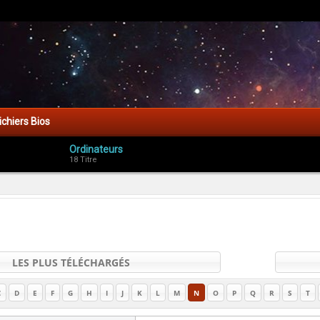
ichiers Bios
Ordinateurs
18 Titre
LES PLUS TÉLÉCHARGÉS
C
D
E
F
G
H
I
J
K
L
M
N
O
P
Q
R
S
T