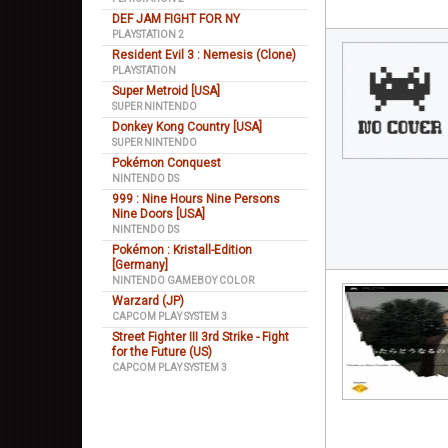
DEF JAM FIGHT FOR NY
PLAYSTATION 2
Resident Evil 3 : Nemesis (Clone)
PLAYSTATION
Super Metroid [USA]
SUPER NINTENDO
Donkey Kong Country [USA]
SUPER NINTENDO
Pokémon Conquest
NINTENDO DS
999 : Nine Hours Nine Persons
Nine Doors [USA]
NINTENDO DS
Pokémon : Kristall-Edition
[Germany]
NINTENDO GAMEBOY COLOR
Warzard (JP)
CAPCOM PLAY SYSTEM 3
Street Fighter III 3rd Strike - Fight
for the Future (US)
CAPCOM PLAY SYSTEM 3