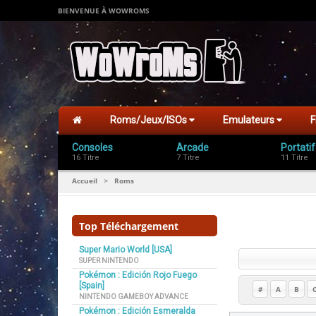
BIENVENUE À WOWROMS
Roms/Jeux/ISOs
Emulateurs
F
Consoles
Arcade
Portatif
16 Titre
7 Titre
11 Titre
Accueil
Roms
>
Top Téléchargement
Super Mario World [USA]
SUPER NINTENDO
Pokémon : Edición Rojo Fuego
[Spain]
#
A
B
NINTENDO GAMEBOY ADVANCE
Pokémon : Edición Esmeralda