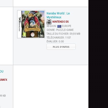
Naraba World : Le
Mystérieux
NINTENDO DS
RÉGION :
EUROPE
GENRE :
PUZZLE-GAME
TAILLE DU FICHIER :
59,93 MB
TÉLÉCHARGER :
1107
ÉVALUER :
0.00
PLUS D'INFOS
OU
GRAFX
89 KB