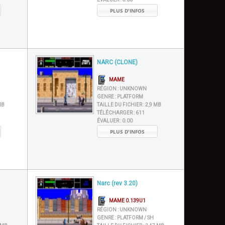
PLUS D'INFOS
NARC (CLONE)
MAME
RÉGION :
UNKNOWN
GENRE :
PLATFORM
MB
TAILLE DU FICHIER :
2,9 MB
TÉLÉCHARGER :
611
ÉVALUER :
0.00
PLUS D'INFOS
Narc (rev 3.20)
MAME 0.139U1
RÉGION :
UNKNOWN
GENRE :
PLATFORM / SH