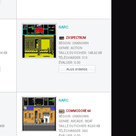
NARC
ZX SPECTRUM
RÉGION :
UNKNOWN
GENRE :
ACTION
94 KB
TAILLE DU FICHIER :
168,62 KB
TÉLÉCHARGER :
313
ÉVALUER :
0.00
PLUS D'INFOS
NARC
COMMODORE 64
RÉGION :
UNKNOWN
GENRE :
ARCADE - BEAT
 MB
TAILLE DU FICHIER :
80,43 KB
TÉLÉCHARGER :
360
ÉVALUER :
0.00