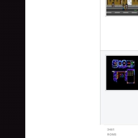
3461
ROMS