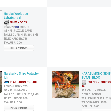
Naraba World : Le
Labyrinthe d
NINTENDO DS
RÉGION :
EUROPE
GENRE :
PUZZLE-GAME
TAILLE DU FICHIER :
69,31 MB
TÉLÉCHARGER :
758
ÉVALUER :
0.00
PLUS D'INFOS
Naraku No Shiro Portable -
NARAZUMONO SENT
Ich
BUTAI : BLOO
PLAYSTATION PORTABLE
PC ENGINE/TURBO
RÉGION :
UNKNOWN
16
GENRE :
UNKNOWN
RÉGION :
UNKNOWN
TAILLE DU FICHIER :
525,2 MB
GENRE :
ACTION
TÉLÉCHARGER :
959
TAILLE DU FICHIER :
211,
ÉVALUER :
0.00
TÉLÉCHARGER :
2589
ÉVALUER :
0.00
PLUS D'INFOS