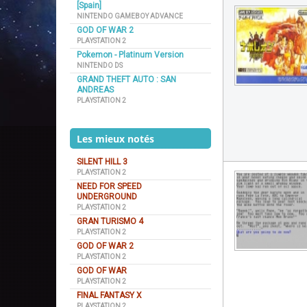
[Spain]
NINTENDO GAMEBOY ADVANCE
GOD OF WAR 2
PLAYSTATION 2
Pokemon - Platinum Version
NINTENDO DS
GRAND THEFT AUTO : SAN
ANDREAS
PLAYSTATION 2
Les mieux notés
SILENT HILL 3
PLAYSTATION 2
NEED FOR SPEED
UNDERGROUND
PLAYSTATION 2
GRAN TURISMO 4
PLAYSTATION 2
GOD OF WAR 2
PLAYSTATION 2
GOD OF WAR
PLAYSTATION 2
FINAL FANTASY X
PLAYSTATION 2