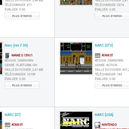
TAILLE DU FICHIER :
2,64 MB
TAILLE DU FICHIER :
2,47
TÉLÉCHARGER :
577
TÉLÉCHARGER :
2376
ÉVALUER :
0.00
ÉVALUER :
0.00
PLUS D'INFOS
PLUS D'INFOS
Narc (rev 7.00)
NARC [STX]
MAME 0.139U1
ATARI ST
RÉGION :
UNKNOWN
RÉGION :
UNKNOWN
GENRE :
PLATFORM / SH
GENRE :
ACTION
TAILLE DU FICHIER :
2,47 MB
TAILLE DU FICHIER :
447,
TÉLÉCHARGER :
12198
TÉLÉCHARGER :
144
ÉVALUER :
0.00
ÉVALUER :
0.00
PLUS D'INFOS
PLUS D'INFOS
NARC [ST]
NARC [USA]
ATARI ST
NINTENDO