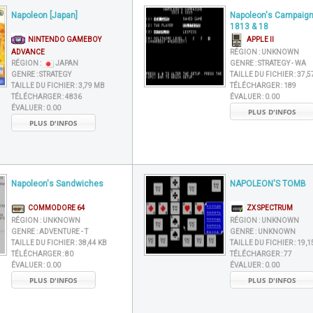
Napoleon [Japan]
Napoleon's Campaig
1813 & 18
NINTENDO GAMEBOY
APPLE II
ADVANCE
RÉGION :
UNKNOWN
RÉGION :
JAPAN
GENRE :
STRATEGY - WA
GENRE :
STRATEGY
TAILLE DU FICHIER :
37,5
TAILLE DU FICHIER :
3,79 MB
TÉLÉCHARGER :
189
TÉLÉCHARGER :
4836
ÉVALUER :
0.00
ÉVALUER :
0.00
PLUS D'INFOS
PLUS D'INFOS
Napoleon's Sandwiches
NAPOLEON'S TOMB
COMMODORE 64
ZX SPECTRUM
RÉGION :
UNKNOWN
RÉGION :
UNKNOWN
GENRE :
ADVENTURE - T
GENRE :
UNKNOWN
TAILLE DU FICHIER :
38,44 KB
TAILLE DU FICHIER :
19,1
TÉLÉCHARGER :
80
TÉLÉCHARGER :
77
ÉVALUER :
0.00
ÉVALUER :
0.00
PLUS D'INFOS
PLUS D'INFOS