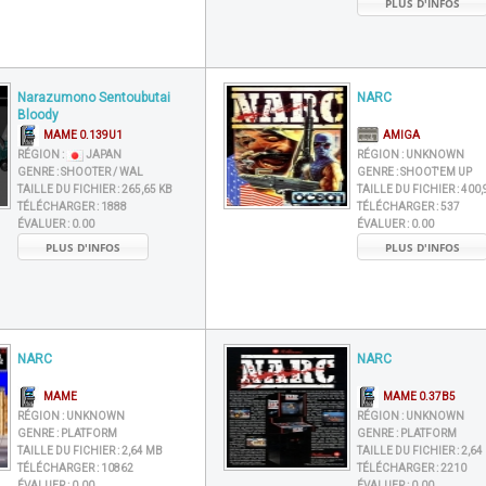
PLUS D'INFOS
Narazumono Sentoubutai
NARC
Bloody
MAME 0.139U1
AMIGA
RÉGION :
JAPAN
RÉGION :
UNKNOWN
GENRE :
SHOOTER / WAL
GENRE :
SHOOT'EM UP
TAILLE DU FICHIER :
265,65 KB
TAILLE DU FICHIER :
400,
TÉLÉCHARGER :
1888
TÉLÉCHARGER :
537
ÉVALUER :
0.00
ÉVALUER :
0.00
PLUS D'INFOS
PLUS D'INFOS
NARC
NARC
MAME
MAME 0.37B5
RÉGION :
UNKNOWN
RÉGION :
UNKNOWN
GENRE :
PLATFORM
GENRE :
PLATFORM
TAILLE DU FICHIER :
2,64 MB
TAILLE DU FICHIER :
2,64
TÉLÉCHARGER :
10862
TÉLÉCHARGER :
2210
ÉVALUER :
0.00
ÉVALUER :
0.00