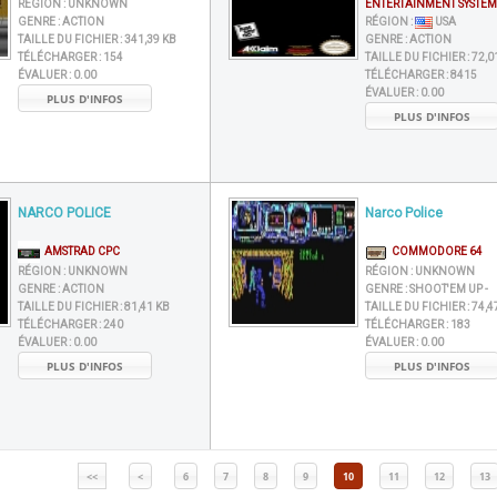
RÉGION :
UNKNOWN
ENTERTAINMENT SYSTEM
GENRE :
ACTION
RÉGION :
USA
TAILLE DU FICHIER :
341,39 KB
GENRE :
ACTION
TÉLÉCHARGER :
154
TAILLE DU FICHIER :
72,0
ÉVALUER :
0.00
TÉLÉCHARGER :
8415
ÉVALUER :
0.00
PLUS D'INFOS
PLUS D'INFOS
NARCO POLICE
Narco Police
AMSTRAD CPC
COMMODORE 64
RÉGION :
UNKNOWN
RÉGION :
UNKNOWN
GENRE :
ACTION
GENRE :
SHOOT'EM UP -
TAILLE DU FICHIER :
81,41 KB
TAILLE DU FICHIER :
74,4
TÉLÉCHARGER :
240
TÉLÉCHARGER :
183
ÉVALUER :
0.00
ÉVALUER :
0.00
PLUS D'INFOS
PLUS D'INFOS
<<
<
6
7
8
9
10
11
12
13