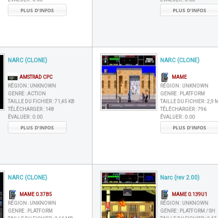
PLUS D'INFOS
PLUS D'INFOS
NARC (CLONE)
NARC (CLONE)
AMSTRAD CPC
MAME
RÉGION :
UNKNOWN
RÉGION :
UNKNOWN
GENRE :
ACTION
GENRE :
PLATFORM
TAILLE DU FICHIER :
71,45 KB
TAILLE DU FICHIER :
2,9 
TÉLÉCHARGER :
148
TÉLÉCHARGER :
796
ÉVALUER :
0.00
ÉVALUER :
0.00
PLUS D'INFOS
PLUS D'INFOS
NARC (CLONE)
Narc (rev 2.00)
MAME 0.37B5
MAME 0.139U1
RÉGION :
UNKNOWN
RÉGION :
UNKNOWN
GENRE :
PLATFORM
GENRE :
PLATFORM / SH