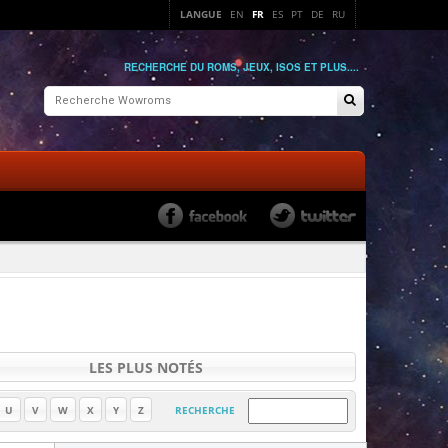
LANGUE
EN
FR
ES
PT
DE
RU
RECHERCHE DU ROMS, JEUX, ISOS ET PLUS....
LES PLUS NOTÉS
U
V
W
X
Y
Z
RECHERCHE