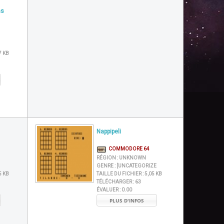
ns
7 KB
Nappipeli
COMMODORE 64
RÉGION :
UNKNOWN
GENRE :
[UNCATEGORIZE
5 KB
TAILLE DU FICHIER :
5,05 KB
TÉLÉCHARGER :
63
ÉVALUER :
0.00
PLUS D'INFOS