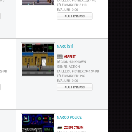
 MB
TAILLE DU FICHIER :
2,47 MB
TÉLÉCHARGER :
3113
ÉVALUER :
0.00
PLUS D'INFOS
NARC [ST]
ATARI ST
RÉGION :
UNKNOWN
GENRE :
ACTION
29 KB
TAILLE DU FICHIER :
341,34 KB
TÉLÉCHARGER :
196
ÉVALUER :
0.00
PLUS D'INFOS
NARCO POLICE
ZX SPECTRUM