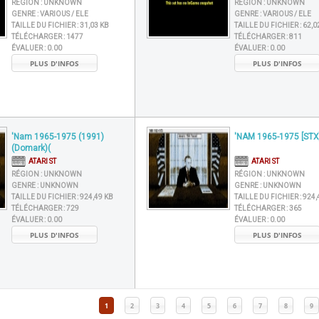
RÉGION :
UNKNOWN
RÉGION :
UNKNOWN
GENRE :
VARIOUS / ELE
GENRE :
VARIOUS / ELE
TAILLE DU FICHIER :
31,03 KB
TAILLE DU FICHIER :
62,0
TÉLÉCHARGER :
1477
TÉLÉCHARGER :
811
ÉVALUER :
0.00
ÉVALUER :
0.00
PLUS D'INFOS
PLUS D'INFOS
'Nam 1965-1975 (1991)
'NAM 1965-1975 [STX
(Domark)(
ATARI ST
ATARI ST
RÉGION :
UNKNOWN
RÉGION :
UNKNOWN
GENRE :
UNKNOWN
GENRE :
UNKNOWN
TAILLE DU FICHIER :
924,49 KB
TAILLE DU FICHIER :
924,
TÉLÉCHARGER :
729
TÉLÉCHARGER :
365
ÉVALUER :
0.00
ÉVALUER :
0.00
PLUS D'INFOS
PLUS D'INFOS
1
2
3
4
5
6
7
8
9