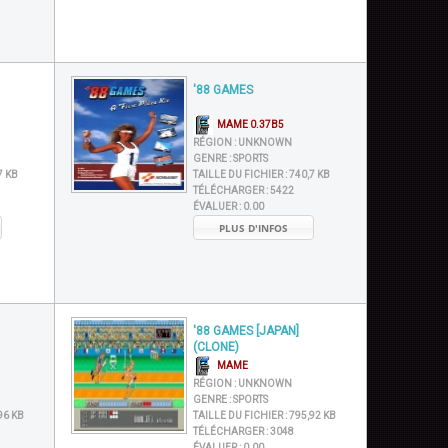
'88 GAMES
MAME 0.37B5
RÉGION :
UNKNOWN
GENRE :
SPORTS
7 KB
TAILLE DU FICHIER :
740,7 KB
TÉLÉCHARGER :
5422
ÉVALUER :
0.00
PLUS D'INFOS
'88 GAMES [JAPAN]
(CLONE)
MAME
RÉGION :
UNKNOWN
GENRE :
SPORTS
96 KB
TAILLE DU FICHIER :
795,92 KB
TÉLÉCHARGER :
3048
ÉVALUER :
0.00