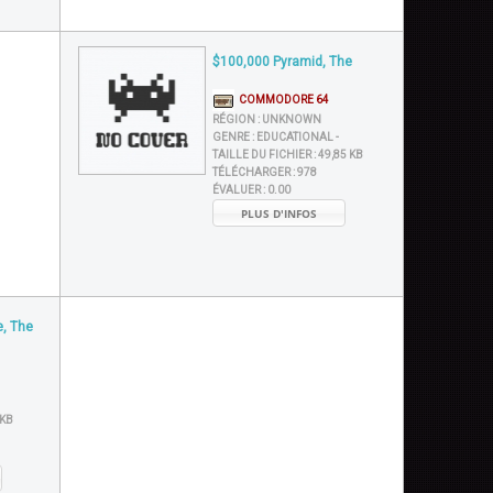
$100,000 Pyramid, The
COMMODORE 64
RÉGION :
UNKNOWN
GENRE :
EDUCATIONAL -
TAILLE DU FICHIER :
49,85 KB
TÉLÉCHARGER :
978
ÉVALUER :
0.00
PLUS D'INFOS
, The
 KB