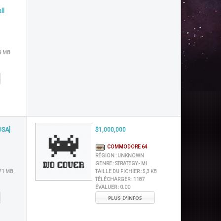
ll
9 MB
USA]
$1,000,000
COMMODORE 64
RÉGION :
UNKNOWN
GENRE :
STRATEGY - MI
71 MB
TAILLE DU FICHIER :
5,3 KB
TÉLÉCHARGER :
1187
ÉVALUER :
0.00
PLUS D'INFOS