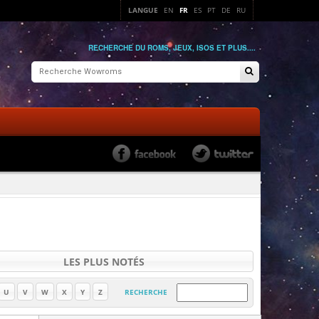
LANGUE
EN
FR
ES
PT
DE
RU
RECHERCHE DU ROMS, JEUX, ISOS ET PLUS....
LES PLUS NOTÉS
U
V
W
X
Y
Z
RECHERCHE