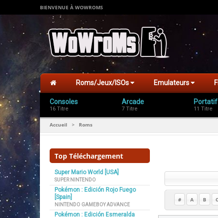
BIENVENUE À WOWROMS
Roms/Jeux/ISOs
Emulateurs
F
Consoles
Arcade
Portatif
16 Titre
7 Titre
11 Titre
Accueil
Roms
>
Top Téléchargement
Super Mario World [USA]
SUPER NINTENDO
Pokémon : Edición Rojo Fuego
[Spain]
#
A
B
NINTENDO GAMEBOY ADVANCE
Pokémon : Edición Esmeralda