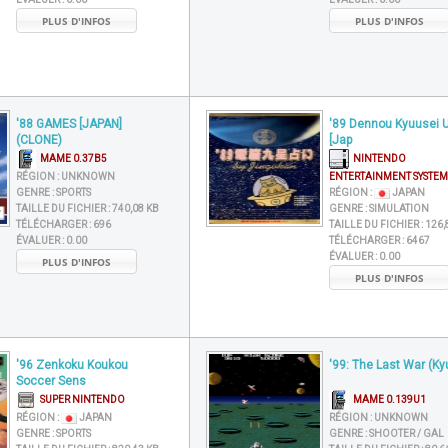
PLUS D'INFOS
PLUS D'INFOS
'88 GAMES [JAPAN]
'89 Dennou Kyuusei U
(CLONE)
[Jap
MAME 0.37B5
NINTENDO
RÉGION :
UNKNOWN
ENTERTAINMENT SYSTEM
GENRE :
SPORTS
RÉGION :
JAPAN
TAILLE DU FICHIER :
740,08 KB
GENRE :
SIMULATION
TÉLÉCHARGER :
696
TAILLE DU FICHIER :
126,
ÉVALUER :
0.00
TÉLÉCHARGER :
6467
ÉVALUER :
0.00
PLUS D'INFOS
PLUS D'INFOS
'96 Zenkoku Koukou
'99: The Last War (Ky
Soccer Sens
SUPER NINTENDO
MAME 0.139U1
RÉGION :
JAPAN
RÉGION :
UNKNOWN
GENRE :
SPORTS
GENRE :
SHOOTER / GAL