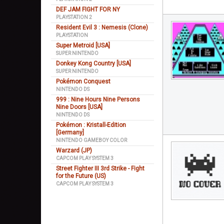
DEF JAM FIGHT FOR NY
PLAYSTATION 2
Resident Evil 3 : Nemesis (Clone)
PLAYSTATION
Super Metroid [USA]
SUPER NINTENDO
Donkey Kong Country [USA]
SUPER NINTENDO
Pokémon Conquest
NINTENDO DS
999 : Nine Hours Nine Persons
Nine Doors [USA]
NINTENDO DS
Pokémon : Kristall-Edition
[Germany]
NINTENDO GAMEBOY COLOR
Warzard (JP)
CAPCOM PLAY SYSTEM 3
Street Fighter III 3rd Strike - Fight
for the Future (US)
CAPCOM PLAY SYSTEM 3