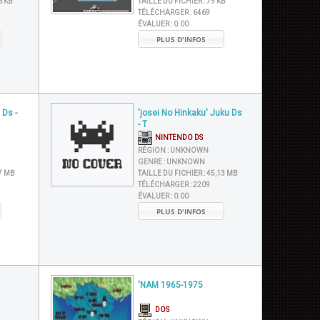
6 KB
TAILLE DU FICHIER :
79 KB
TÉLÉCHARGER :
6469
ÉVALUER :
0.00
PLUS D'INFOS
 Ds -
'josei No Hinkaku' Juku Ds
- T
NINTENDO DS
RÉGION :
UNKNOWN
GENRE :
UNKNOWN
7 MB
TAILLE DU FICHIER :
45,13 MB
TÉLÉCHARGER :
2209
ÉVALUER :
0.00
PLUS D'INFOS
'NAM 1965-1975
DOS