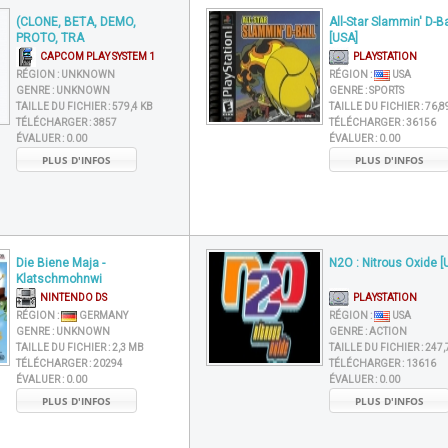
(CLONE, BETA, DEMO,
All-Star Slammin' D-Ba
PROTO, TRA
[USA]
CAPCOM PLAY SYSTEM 1
PLAYSTATION
RÉGION :
UNKNOWN
RÉGION :
USA
GENRE :
UNKNOWN
GENRE :
SPORTS
TAILLE DU FICHIER :
579,4 KB
TAILLE DU FICHIER :
76,8
TÉLÉCHARGER :
3857
TÉLÉCHARGER :
36156
ÉVALUER :
0.00
ÉVALUER :
0.00
PLUS D'INFOS
PLUS D'INFOS
Die Biene Maja -
N2O : Nitrous Oxide [
Klatschmohnwi
NINTENDO DS
PLAYSTATION
RÉGION :
GERMANY
RÉGION :
USA
GENRE :
UNKNOWN
GENRE :
ACTION
TAILLE DU FICHIER :
2,3 MB
TAILLE DU FICHIER :
247,
TÉLÉCHARGER :
20294
TÉLÉCHARGER :
13616
ÉVALUER :
0.00
ÉVALUER :
0.00
PLUS D'INFOS
PLUS D'INFOS