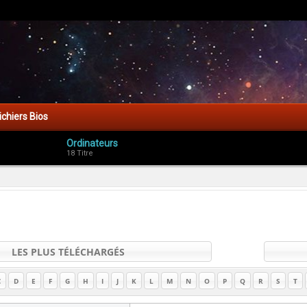
ichiers Bios
Ordinateurs
18 Titre
LES PLUS TÉLÉCHARGÉS
C
D
E
F
G
H
I
J
K
L
M
N
O
P
Q
R
S
T