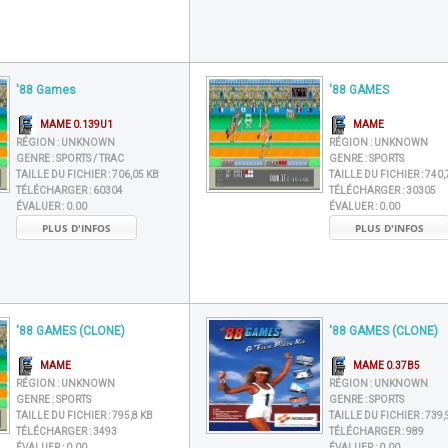
'88 Games
'88 GAMES
MAME 0.139U1
MAME
RÉGION :
UNKNOWN
RÉGION :
UNKNOWN
GENRE :
SPORTS / TRAC
GENRE :
SPORTS
TAILLE DU FICHIER :
706,05 KB
TAILLE DU FICHIER :
740,
TÉLÉCHARGER :
60304
TÉLÉCHARGER :
30305
ÉVALUER :
0.00
ÉVALUER :
0.00
PLUS D'INFOS
PLUS D'INFOS
'88 GAMES (CLONE)
'88 GAMES (CLONE)
MAME
MAME 0.37B5
RÉGION :
UNKNOWN
RÉGION :
UNKNOWN
GENRE :
SPORTS
GENRE :
SPORTS
TAILLE DU FICHIER :
795,8 KB
TAILLE DU FICHIER :
739,
TÉLÉCHARGER :
3493
TÉLÉCHARGER :
989
ÉVALUER :
0.00
ÉVALUER :
0.00