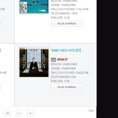
RÉGION :
UNKNOWN
GENRE :
UNKNOWN
2 KB
TAILLE DU FICHIER :
716,14 KB
TÉLÉCHARGER :
1495
ÉVALUER :
0.00
PLUS D'INFOS
]
'NAM 1965-1975 [ST]
ATARI ST
RÉGION :
UNKNOWN
GENRE :
UNKNOWN
49 KB
TAILLE DU FICHIER :
566,55 KB
TÉLÉCHARGER :
438
ÉVALUER :
0.00
PLUS D'INFOS
TOP
10
>
>>