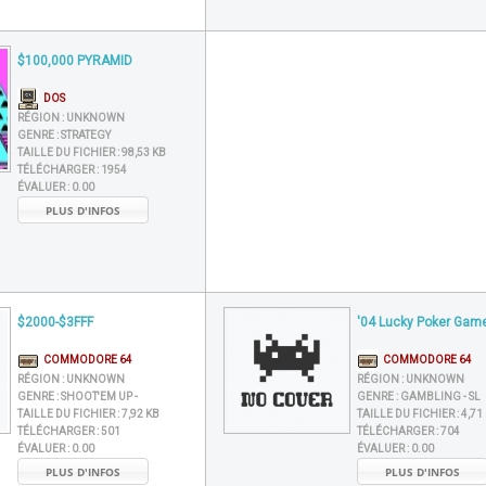
$100,000 PYRAMID
DOS
RÉGION :
UNKNOWN
GENRE :
STRATEGY
TAILLE DU FICHIER :
98,53 KB
TÉLÉCHARGER :
1954
ÉVALUER :
0.00
PLUS D'INFOS
$2000-$3FFF
'04 Lucky Poker Game
COMMODORE 64
COMMODORE 64
RÉGION :
UNKNOWN
RÉGION :
UNKNOWN
GENRE :
SHOOT'EM UP -
GENRE :
GAMBLING - SL
TAILLE DU FICHIER :
7,92 KB
TAILLE DU FICHIER :
4,71
TÉLÉCHARGER :
501
TÉLÉCHARGER :
704
ÉVALUER :
0.00
ÉVALUER :
0.00
PLUS D'INFOS
PLUS D'INFOS