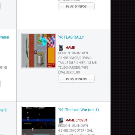
PLUS D'INFOS
ranai
'96 FLAG RALLY
MAME
RÉGION :
UNKNOWN
GENRE :
RACE, DRIVING
TAILLE DU FICHIER :
1,8 MB
88 KB
TÉLÉCHARGER :
7653
ÉVALUER :
0.00
PLUS D'INFOS
ugo)
'99: The Last War (set 1)
MAME 0.139U1
RÉGION :
UNKNOWN
GENRE :
SHOOTER / GAL