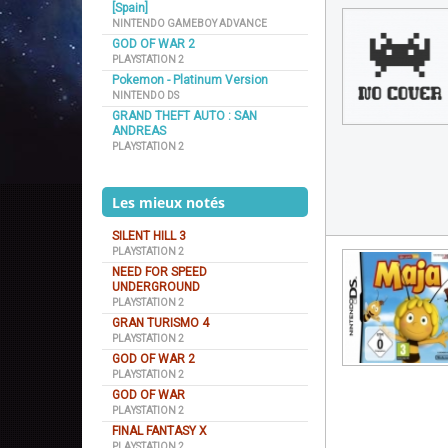
[Spain]
NINTENDO GAMEBOY ADVANCE
GOD OF WAR 2
PLAYSTATION 2
Pokemon - Platinum Version
NINTENDO DS
GRAND THEFT AUTO : SAN
ANDREAS
PLAYSTATION 2
Les mieux notés
SILENT HILL 3
PLAYSTATION 2
NEED FOR SPEED
UNDERGROUND
PLAYSTATION 2
GRAN TURISMO 4
PLAYSTATION 2
GOD OF WAR 2
PLAYSTATION 2
GOD OF WAR
PLAYSTATION 2
FINAL FANTASY X
PLAYSTATION 2