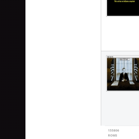
155806
ROMS