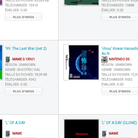
TAILLE DU FICHIER :
820,43 KB
TAILLE DU FICHIER :
80,6
TÉLÉCHARGER :
15414
TÉLÉCHARGER :
15888
ÉVALUER :
0.00
ÉVALUER :
0.00
PLUS D'INFOS
PLUS D'INFOS
'99: The Last War (set 2)
'chou' Kowai Hanashi
Ao N
MAME 0.139U1
NINTENDO DS
RÉGION :
UNKNOWN
RÉGION :
UNKNOWN
GENRE :
SHOOTER / GAL
GENRE :
UNKNOWN
TAILLE DU FICHIER :
78,39 KB
TAILLE DU FICHIER :
72,9
TÉLÉCHARGER :
4342
TÉLÉCHARGER :
9032
ÉVALUER :
0.00
ÉVALUER :
0.00
PLUS D'INFOS
PLUS D'INFOS
'L' OF A DAY
'L' OF A DAY (CLONE)
MAME
MAME