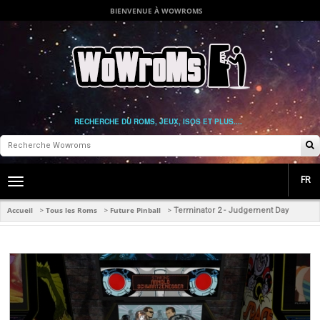
BIENVENUE À WOWROMS
RECHERCHE DU ROMS, JEUX, ISOS ET PLUS....
FR
Toggle
main
navigation
Accueil
Tous les Roms
Future Pinball
>
>
>
Terminator 2 - Judgement Day