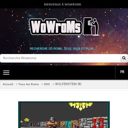
BIENVENUE À WOWROMS
RECHERCHE DU ROMS, JEUX, ISOS ET PLUS....
FR
Toggle
main
navigation
Accueil
Tous les Roms
DOS
>
>
>
WOLFENSTEIN 3D