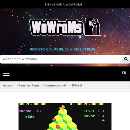
BIENVENUE À WOWROMS
RECHERCHE DU ROMS, JEUX, ISOS ET PLUS....
FR
Toggle
main
navigation
Accueil
Tous les Roms
Commodore 64
>
>
>
R-Nest