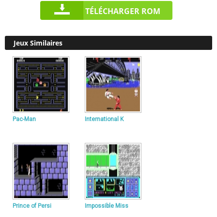
TÉLÉCHARGER ROM
Jeux Similaires
Pac-Man
International K
Prince of Persi
Impossible Miss