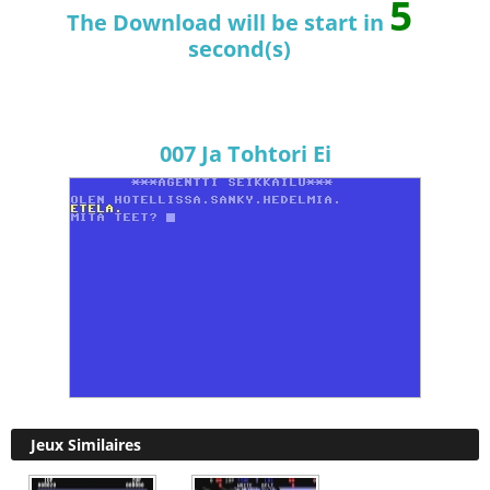
4
The Download will be start in
second(s)
007 Ja Tohtori Ei
Jeux Similaires