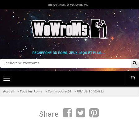
BIENVENUE À WOWROMS
RECHERCHE DU ROMS, JEUX, ISOS ET PLUS....
FR
Toggle
main
navigation
Accueil
Tous les Roms
Commodore 64
>
>
>
007 Ja Tohtori Ei
Share