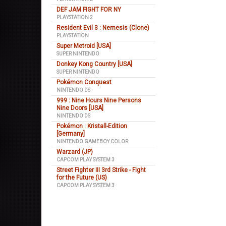
DEF JAM FIGHT FOR NY
PLAYSTATION 2
Resident Evil 3 : Nemesis (Clone)
PLAYSTATION
Super Metroid [USA]
SUPER NINTENDO
Donkey Kong Country [USA]
SUPER NINTENDO
Pokémon Conquest
NINTENDO DS
999 : Nine Hours Nine Persons
Nine Doors [USA]
NINTENDO DS
Pokémon : Kristall-Edition
[Germany]
NINTENDO GAMEBOY COLOR
Warzard (JP)
CAPCOM PLAY SYSTEM 3
Street Fighter III 3rd Strike - Fight
for the Future (US)
CAPCOM PLAY SYSTEM 3