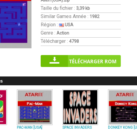
Alien (USA).zip
Taille du fichier :
3,39 kb
Similar Games
Année :
1982
Région :
USA
Genre :
Action
Télécharger :
4798
TÉLÉCHARGER ROM
es
PAC-MAN [USA]
SPACE INVADERS
DONKEY KONG [