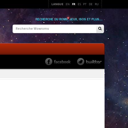
LANGUE
EN
FR
ES
PT
DE
RU
RECHERCHE DU ROMS, JEUX, ISOS ET PLUS....