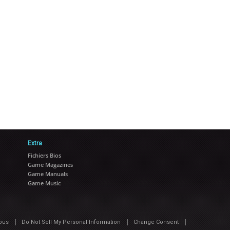
Extra
Fichiers Bios
Game Magazines
Game Manuals
Game Music
|
|
|
ous
Do Not Sell My Personal Information
Change Consent