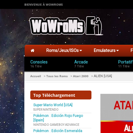
BIENVENUE À WOWROMS
Roms/Jeux/ISOs
Emulateurs
F
Consoles
Arcade
Portatif
16 Titre
7 Titre
11 Titre
Accueil
Tous les Roms
Atari 2600
>
>
>
ALIEN [USA]
Top Téléchargement
Super Mario World [USA]
SUPER NINTENDO
Pokémon : Edición Rojo Fuego
[Spain]
NINTENDO GAMEBOY ADVANCE
Pokémon : Edición Esmeralda