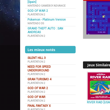
[Spain]
NINTENDO GAMEBOY ADVANCE
GOD OF WAR 2
PLAYSTATION 2
Pokemon - Platinum Version
NINTENDO DS
GRAND THEFT AUTO : SAN
ANDREAS
PLAYSTATION 2
Les mieux notés
SILENT HILL 3
PLAYSTATION 2
Jeux Similair
NEED FOR SPEED
UNDERGROUND
PLAYSTATION 2
GRAN TURISMO 4
PLAYSTATION 2
GOD OF WAR 2
PLAYSTATION 2
GOD OF WAR
PLAYSTATION 2
RIVER RAID [USA
FINAL FANTASY X
PLAYSTATION 2