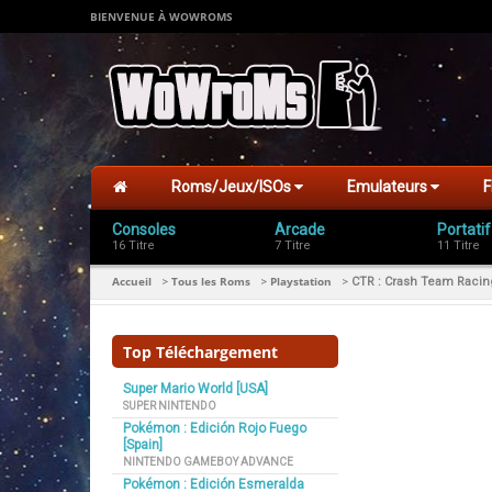
BIENVENUE À WOWROMS
Roms/Jeux/ISOs
Emulateurs
F
Consoles
Arcade
Portatif
16 Titre
7 Titre
11 Titre
Accueil
Tous les Roms
Playstation
>
>
>
CTR : Crash Team Racin
Top Téléchargement
Super Mario World [USA]
SUPER NINTENDO
Pokémon : Edición Rojo Fuego
[Spain]
NINTENDO GAMEBOY ADVANCE
Pokémon : Edición Esmeralda