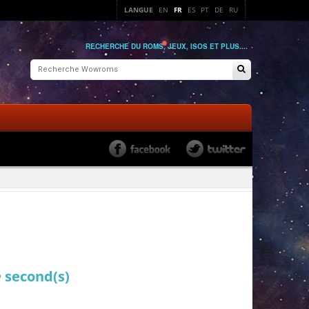
LANGUE
EN
FR
ES
PT
DE
RU
RECHERCHE DU ROMS, JEUX, ISOS ET PLUS....
2
second(s)