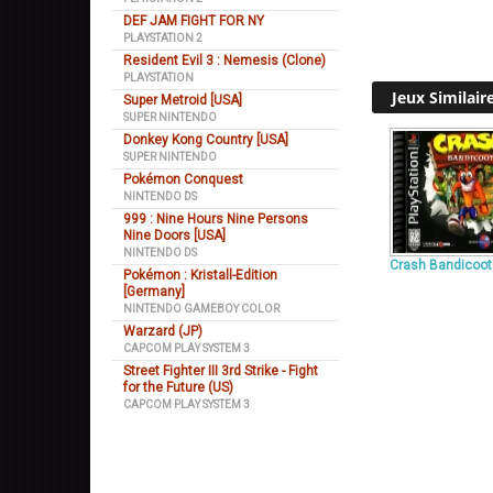
DEF JAM FIGHT FOR NY
PLAYSTATION 2
Resident Evil 3 : Nemesis (Clone)
PLAYSTATION
Jeux Similair
Super Metroid [USA]
SUPER NINTENDO
Donkey Kong Country [USA]
SUPER NINTENDO
Pokémon Conquest
NINTENDO DS
999 : Nine Hours Nine Persons
Nine Doors [USA]
NINTENDO DS
Crash Bandicoot
Pokémon : Kristall-Edition
[Germany]
NINTENDO GAMEBOY COLOR
Warzard (JP)
CAPCOM PLAY SYSTEM 3
Street Fighter III 3rd Strike - Fight
for the Future (US)
CAPCOM PLAY SYSTEM 3