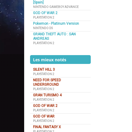
[Spain]
NINTENDO GAMEBOY ADVANCE
GOD OF WAR 2
PLAYSTATION 2
Pokemon - Platinum Version
NINTENDO DS
GRAND THEFT AUTO : SAN
ANDREAS
PLAYSTATION 2
Les mieux notés
SILENT HILL 3
PLAYSTATION 2
NEED FOR SPEED
UNDERGROUND
PLAYSTATION 2
GRAN TURISMO 4
PLAYSTATION 2
GOD OF WAR 2
PLAYSTATION 2
GOD OF WAR
PLAYSTATION 2
FINAL FANTASY X
PLAYSTATION 2