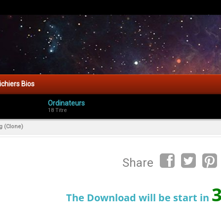
ichiers Bios
Ordinateurs
18 Titre
g (Clone)
Share
The Download will be start in