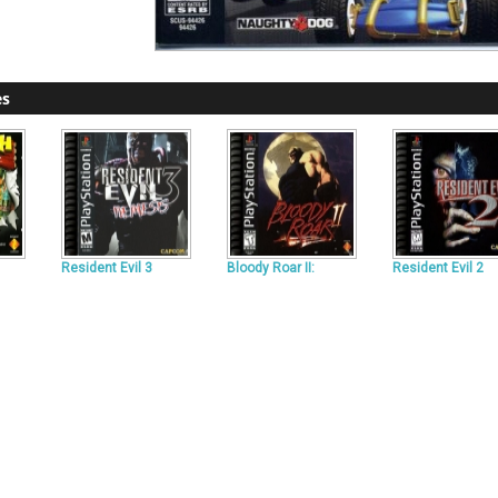
es
Resident Evil 3
Bloody Roar II:
Resident Evil 2