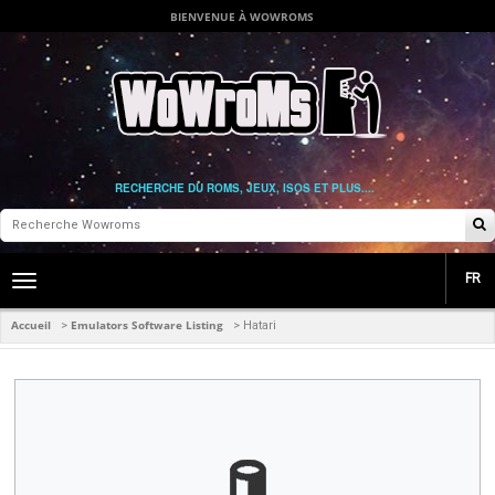
BIENVENUE À WOWROMS
RECHERCHE DU ROMS, JEUX, ISOS ET PLUS....
FR
Toggle
main
navigation
Accueil
Emulators Software Listing
>
>
Hatari