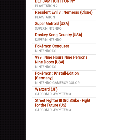
DEF JAM FIGHT FOR NY
PLAYSTATION 2
Resident Evil 3 : Nemesis (Clone)
PLAYSTATION
Super Metroid [USA]
SUPER NINTENDO
Donkey Kong Country [USA]
SUPER NINTENDO
Pokémon Conquest
NINTENDO DS
999 : Nine Hours Nine Persons
Nine Doors [USA]
NINTENDO DS
Pokémon : Kristall-Edition
[Germany]
NINTENDO GAMEBOY COLOR
Warzard (JP)
CAPCOM PLAY SYSTEM 3
Street Fighter III 3rd Strike - Fight
for the Future (US)
CAPCOM PLAY SYSTEM 3