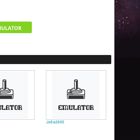
MULATOR
Jxd-a2600