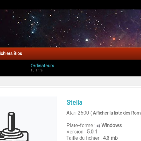
ichiers Bios
Ordinateurs
18 Titre
Stella
Atari 2600
( Afficher la liste des Rom
Plate-forme :
Windows
Version :
5.0.1
Taille du fichier :
4,3 mb