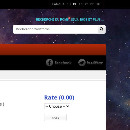
LANGUE
EN
FR
ES
PT
DE
RU
RECHERCHE DU ROMS, JEUX, ISOS ET PLUS....
Rate (0.00)
s )
RATE