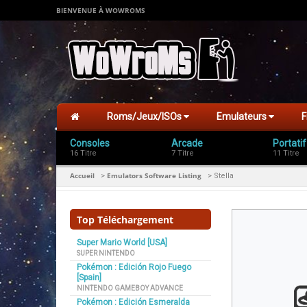
BIENVENUE À WOWROMS
Roms/Jeux/ISOs
Emulateurs
F
Consoles
Arcade
Portatif
16 Titre
7 Titre
11 Titre
Accueil
Emulators Software Listing
>
>
Stella
Top Téléchargement
Super Mario World [USA]
SUPER NINTENDO
Pokémon : Edición Rojo Fuego
[Spain]
NINTENDO GAMEBOY ADVANCE
Pokémon : Edición Esmeralda