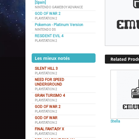
[Spain]
NINTENDO GAMEBOY ADVANCE
GOD OF WAR 2
PLAYSTATION 2
Pokemon - Platinum Version
NINTENDO DS
RESIDENT EVIL 4
PLAYSTATION 2
Les mieux notés
Related Prod
SILENT HILL 3
PLAYSTATION 2
NEED FOR SPEED
UNDERGROUND
PLAYSTATION 2
GRAN TURISMO 4
PLAYSTATION 2
GOD OF WAR 2
PLAYSTATION 2
GOD OF WAR
Stella
PLAYSTATION 2
FINAL FANTASY X
PLAYSTATION 2