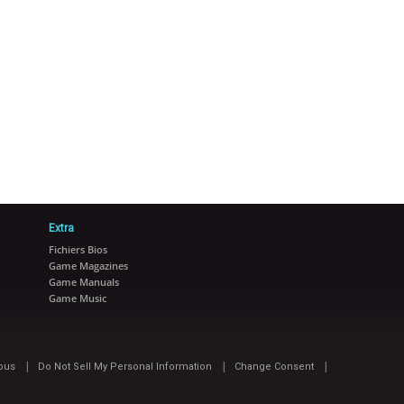
Extra
Fichiers Bios
Game Magazines
Game Manuals
Game Music
|
|
|
ous
Do Not Sell My Personal Information
Change Consent