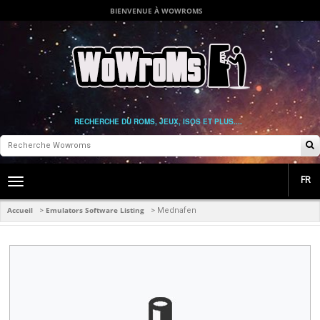
BIENVENUE À WOWROMS
RECHERCHE DU ROMS, JEUX, ISOS ET PLUS....
FR
Toggle
main
navigation
Accueil
Emulators Software Listing
>
>
Mednafen