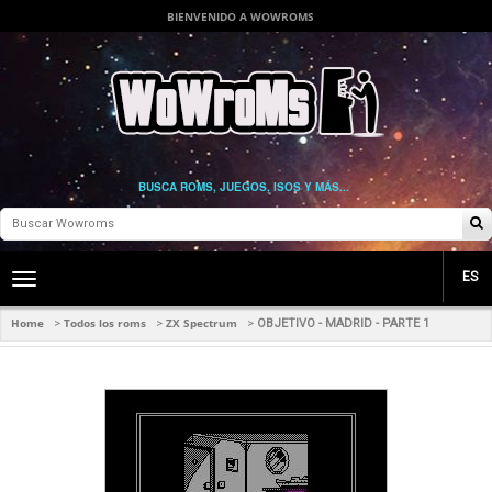
BIENVENIDO A WOWROMS
BUSCA ROMS, JUEGOS, ISOS Y MÁS...
ES
Toggle
main
navigation
Home
Todos los roms
ZX Spectrum
>
>
>
OBJETIVO - MADRID - PARTE 1