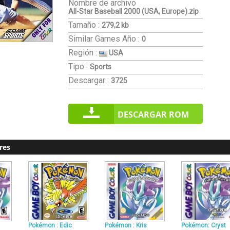
Nombre de archivo
All-Star Baseball 2000 (USA, Europe).zip
Tamaño :
279,2 kb
Similar Games
Año :
0
Región :
USA
Tipo :
Sports
Descargar :
3725
DESCARGAR ROM
res
Pokémon : Edic
Pokémon : Kris
Pokémon: Cryst