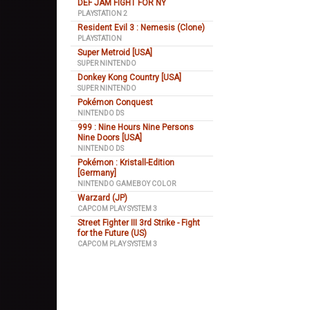
DEF JAM FIGHT FOR NY
PLAYSTATION 2
Resident Evil 3 : Nemesis (Clone)
PLAYSTATION
Super Metroid [USA]
SUPER NINTENDO
Donkey Kong Country [USA]
SUPER NINTENDO
Pokémon Conquest
NINTENDO DS
999 : Nine Hours Nine Persons
Nine Doors [USA]
NINTENDO DS
Pokémon : Kristall-Edition
[Germany]
NINTENDO GAMEBOY COLOR
Warzard (JP)
CAPCOM PLAY SYSTEM 3
Street Fighter III 3rd Strike - Fight
for the Future (US)
CAPCOM PLAY SYSTEM 3