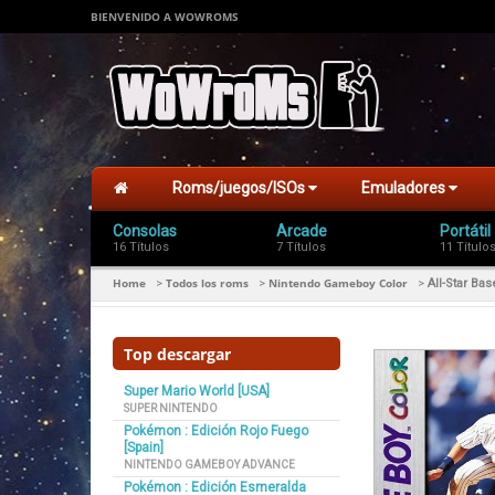
BIENVENIDO A WOWROMS
Roms/juegos/ISOs
Emuladores
Consolas
Arcade
Portátil
16 Títulos
7 Títulos
11 Título
Home
Todos los roms
Nintendo Gameboy Color
>
>
>
All-Star Bas
Top descargar
Super Mario World [USA]
SUPER NINTENDO
Pokémon : Edición Rojo Fuego
[Spain]
NINTENDO GAMEBOY ADVANCE
Pokémon : Edición Esmeralda