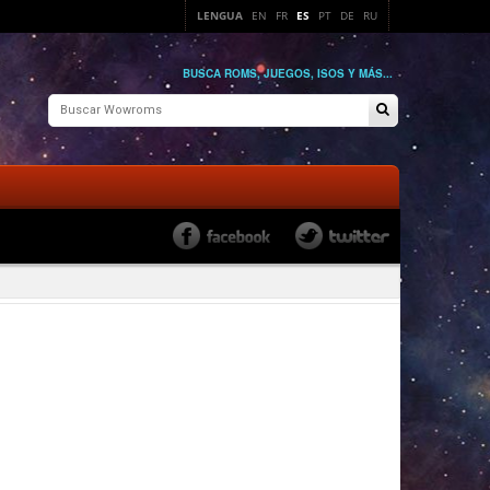
LENGUA
EN
FR
ES
PT
DE
RU
BUSCA ROMS, JUEGOS, ISOS Y MÁS...