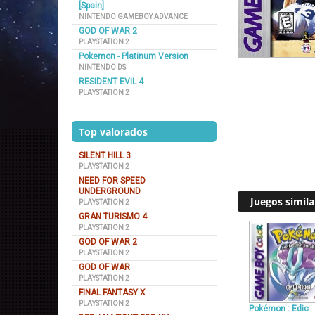
[Spain]
NINTENDO GAMEBOY ADVANCE
GOD OF WAR 2
PLAYSTATION 2
Pokemon - Platinum Version
NINTENDO DS
RESIDENT EVIL 4
PLAYSTATION 2
Top valorados
SILENT HILL 3
PLAYSTATION 2
NEED FOR SPEED
UNDERGROUND
Juegos simila
PLAYSTATION 2
GRAN TURISMO 4
PLAYSTATION 2
GOD OF WAR 2
PLAYSTATION 2
GOD OF WAR
PLAYSTATION 2
FINAL FANTASY X
PLAYSTATION 2
Pokémon : Edic