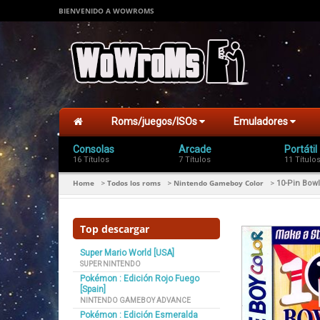
BIENVENIDO A WOWROMS
Roms/juegos/ISOs
Emuladores
Consolas
Arcade
Portátil
16 Títulos
7 Títulos
11 Título
Home
Todos los roms
Nintendo Gameboy Color
>
>
>
10-Pin Bowl
Top descargar
Super Mario World [USA]
SUPER NINTENDO
Pokémon : Edición Rojo Fuego
[Spain]
NINTENDO GAMEBOY ADVANCE
Pokémon : Edición Esmeralda