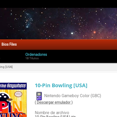
Bios Files
Ordenadores
s
18 Títulos
ing [USA]
10-Pin Bowling [USA]
Nintendo Gameboy Color (GBC)
( Descargar emulador )
Nombre de archivo