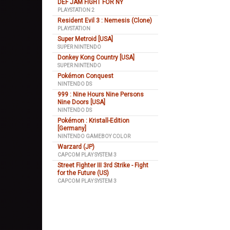
DEF JAM FIGHT FOR NY
PLAYSTATION 2
Resident Evil 3 : Nemesis (Clone)
PLAYSTATION
Super Metroid [USA]
SUPER NINTENDO
Donkey Kong Country [USA]
SUPER NINTENDO
Pokémon Conquest
NINTENDO DS
999 : Nine Hours Nine Persons
Nine Doors [USA]
NINTENDO DS
Pokémon : Kristall-Edition
[Germany]
NINTENDO GAMEBOY COLOR
Warzard (JP)
CAPCOM PLAY SYSTEM 3
Street Fighter III 3rd Strike - Fight
for the Future (US)
CAPCOM PLAY SYSTEM 3