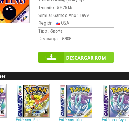
10-Pin Bowling (USA).zip
Tamaño :
59,75 kb
Similar Games
Año :
1999
Región :
USA
Tipo :
Sports
Descargar :
5308
DESCARGAR ROM
res
Pokémon : Edic
Pokémon : Kris
Pokémon: Cryst