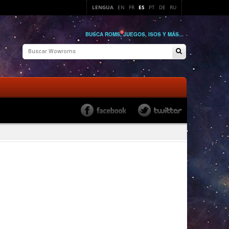
LENGUA
EN
FR
ES
PT
DE
RU
BUSCA ROMS, JUEGOS, ISOS Y MÁS...