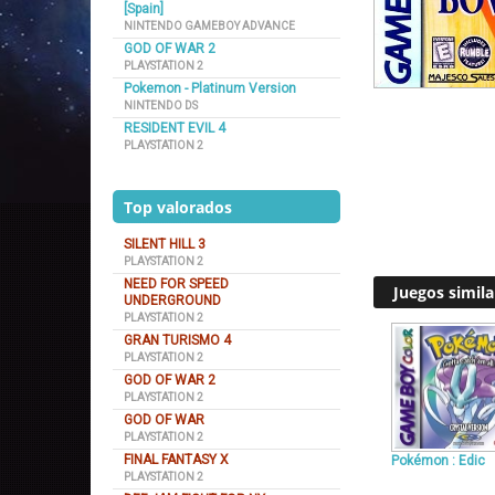
[Spain]
NINTENDO GAMEBOY ADVANCE
GOD OF WAR 2
PLAYSTATION 2
Pokemon - Platinum Version
NINTENDO DS
RESIDENT EVIL 4
PLAYSTATION 2
Top valorados
SILENT HILL 3
PLAYSTATION 2
NEED FOR SPEED
Juegos simila
UNDERGROUND
PLAYSTATION 2
GRAN TURISMO 4
PLAYSTATION 2
GOD OF WAR 2
PLAYSTATION 2
GOD OF WAR
PLAYSTATION 2
FINAL FANTASY X
Pokémon : Edic
PLAYSTATION 2