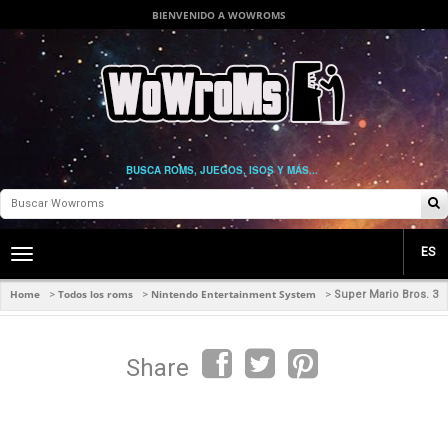
BIENVENIDO A WOWROMS
BUSCA ROMS, JUEGOS, ISOS Y MÁS...
ES
Toggle
main
navigation
Home
Todos los roms
Nintendo Entertainment System
>
>
>
Super Mario Bros. 3
Share