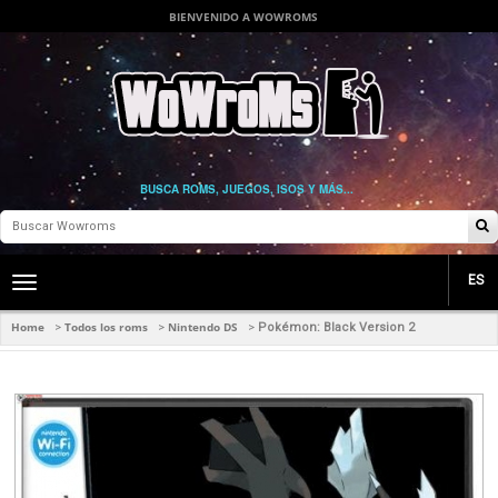
BIENVENIDO A WOWROMS
BUSCA ROMS, JUEGOS, ISOS Y MÁS...
ES
Toggle
main
navigation
Home
Todos los roms
Nintendo DS
>
>
>
Pokémon: Black Version 2