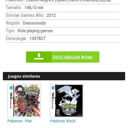
Pokemon - Edicion Negra 2 (Spain) (NDSi Enhanced) [b].zip
Tamaño :
148,15 mb
Similar Games
Año :
2012
Región :
Desconocido
Tipo :
Role playing games
Descargar :
1437827
DESCARGAR ROM
Juegos similares
Pokemon - Plati
Pokémon: Black