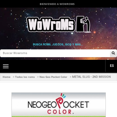
BIENVENIDO A WOWROMS
BUSCA ROMS, JUEGOS, ISOS Y MÁS...
ES
Toggle
main
navigation
Home
Todos los roms
Neo Geo Pocket Color
>
>
>
METAL SLUG - 2ND MISSION