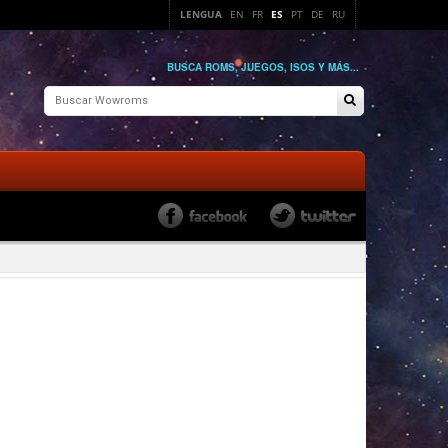
LENGUA
EN
FR
ES
PT
DE
RU
BUSCA ROMS, JUEGOS, ISOS Y MÁS...