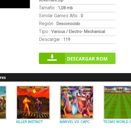
sc4xmark.zip
Tamaño :
1,08 mb
Similar Games
Año :
0
Región :
Desconocido
Tipo :
Various / Electro- Mechanical
Descargar :
119
DESCARGAR ROM
res
KILLER INSTINCT
MARVEL VS. CAPC
TECMO WORLD 