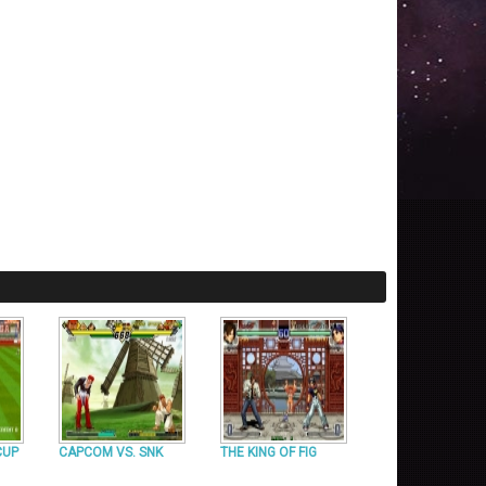
CUP
CAPCOM VS. SNK
THE KING OF FIG