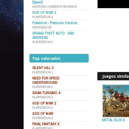
[Spain]
NINTENDO GAMEBOY ADVANCE
GOD OF WAR 2
PLAYSTATION 2
Pokemon - Platinum Version
NINTENDO DS
GRAND THEFT AUTO : SAN
ANDREAS
PLAYSTATION 2
Top valorados
SILENT HILL 3
PLAYSTATION 2
Juegos simila
NEED FOR SPEED
UNDERGROUND
PLAYSTATION 2
GRAN TURISMO 4
PLAYSTATION 2
GOD OF WAR 2
PLAYSTATION 2
GOD OF WAR
PLAYSTATION 2
METAL SLUG 6
FINAL FANTASY X
PLAYSTATION 2