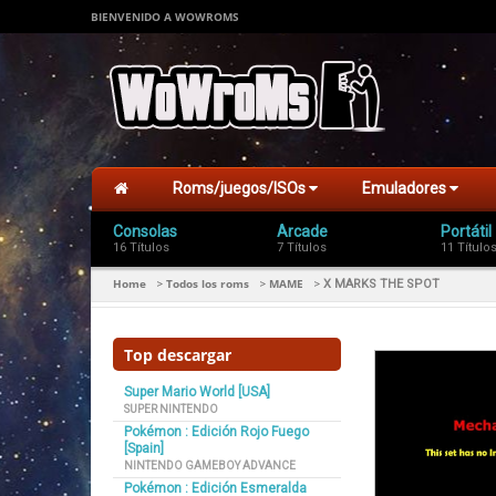
BIENVENIDO A WOWROMS
Roms/juegos/ISOs
Emuladores
Consolas
Arcade
Portátil
16 Títulos
7 Títulos
11 Título
Home
Todos los roms
MAME
>
>
>
X MARKS THE SPOT
Top descargar
Super Mario World [USA]
SUPER NINTENDO
Pokémon : Edición Rojo Fuego
[Spain]
NINTENDO GAMEBOY ADVANCE
Pokémon : Edición Esmeralda