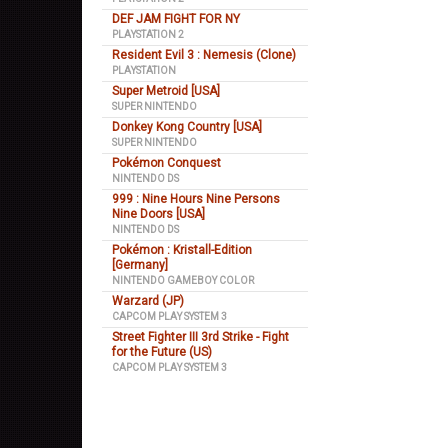
DEF JAM FIGHT FOR NY
PLAYSTATION 2
Resident Evil 3 : Nemesis (Clone)
PLAYSTATION
Super Metroid [USA]
SUPER NINTENDO
Donkey Kong Country [USA]
SUPER NINTENDO
Pokémon Conquest
NINTENDO DS
999 : Nine Hours Nine Persons
Nine Doors [USA]
NINTENDO DS
Pokémon : Kristall-Edition
[Germany]
NINTENDO GAMEBOY COLOR
Warzard (JP)
CAPCOM PLAY SYSTEM 3
Street Fighter III 3rd Strike - Fight
for the Future (US)
CAPCOM PLAY SYSTEM 3