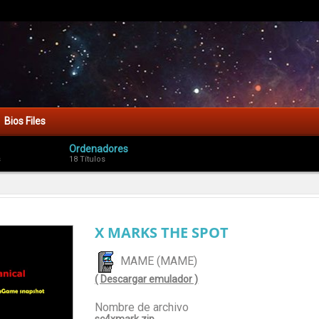
Bios Files
Ordenadores
s
18 Títulos
X MARKS THE SPOT
MAME (MAME)
( Descargar emulador )
Nombre de archivo