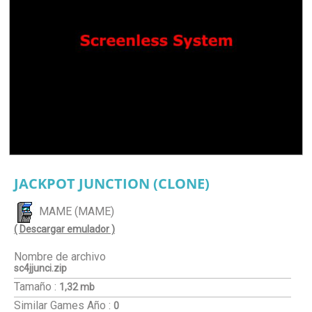
JACKPOT JUNCTION (CLONE)
MAME (MAME)
( Descargar emulador )
Nombre de archivo
sc4jjunci.zip
Tamaño :
1,32 mb
Similar Games
Año :
0