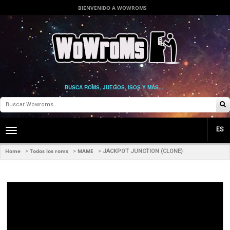
BIENVENIDO A WOWROMS
BUSCA ROMS, JUEGOS, ISOS Y MÁS...
ES
Toggle
main
navigation
Home
Todos los roms
MAME
>
>
>
JACKPOT JUNCTION (CLONE)