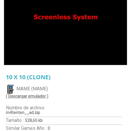
10 X 10 (CLONE)
MAME (MAME)
( Descargar emulador )
Nombre de archivo
m4tenten__ad.zip
Tamaño :
528,65 kb
Similar Games
Año :
0