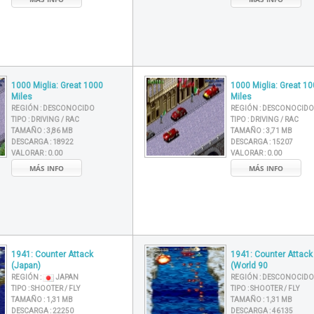
1000 Miglia: Great 1000
1000 Miglia: Great 1
Miles
Miles
REGIÓN :
DESCONOCIDO
REGIÓN :
DESCONOCIDO
TIPO :
DRIVING / RAC
TIPO :
DRIVING / RAC
TAMAÑO :
3,86 MB
TAMAÑO :
3,71 MB
DESCARGA :
18922
DESCARGA :
15207
VALORAR :
0.00
VALORAR :
0.00
MÁS INFO
MÁS INFO
1941: Counter Attack
1941: Counter Attack
(Japan)
(World 90
REGIÓN :
JAPAN
REGIÓN :
DESCONOCIDO
TIPO :
SHOOTER / FLY
TIPO :
SHOOTER / FLY
TAMAÑO :
1,31 MB
TAMAÑO :
1,31 MB
DESCARGA :
22250
DESCARGA :
46135