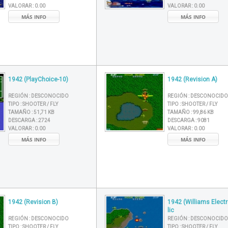
VALORAR :
0.00
VALORAR :
0.00
MÁS INFO
MÁS INFO
1942 (PlayChoice-10)
1942 (Revision A)
REGIÓN :
DESCONOCIDO
REGIÓN :
DESCONOCIDO
TIPO :
SHOOTER / FLY
TIPO :
SHOOTER / FLY
TAMAÑO :
51,71 KB
TAMAÑO :
99,86 KB
DESCARGA :
2724
DESCARGA :
9081
VALORAR :
0.00
VALORAR :
0.00
MÁS INFO
MÁS INFO
1942 (Revision B)
1942 (Williams Elect
lic
REGIÓN :
DESCONOCIDO
REGIÓN :
DESCONOCIDO
TIPO :
SHOOTER / FLY
TIPO :
SHOOTER / FLY