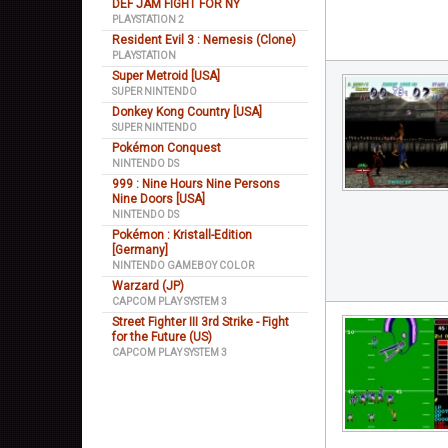
DEF JAM FIGHT FOR NY
PLAYSTATION 2
Resident Evil 3 : Nemesis (Clone)
PLAYSTATION
Super Metroid [USA]
SUPER NINTENDO
Donkey Kong Country [USA]
SUPER NINTENDO
Pokémon Conquest
NINTENDO DS
999 : Nine Hours Nine Persons
Nine Doors [USA]
NINTENDO DS
Pokémon : Kristall-Edition
[Germany]
NINTENDO GAMEBOY COLOR
Warzard (JP)
CAPCOM PLAY SYSTEM 3
Street Fighter III 3rd Strike - Fight
for the Future (US)
CAPCOM PLAY SYSTEM 3