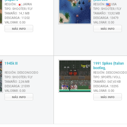
REGIÓN :
JAPAN
REGIÓN :
USA
TIPO :
SHOOTER / FLY
TIPO :
SHOOTER / FLY
TAMAÑO :
14,1 MB
TAMAÑO :
13,92 MB
DESCARGA :
11202
DESCARGA :
13479
VALORAR :
0.00
VALORAR :
0.00
MÁS INFO
MÁS INFO
1945k III
1991 Spikes (Italian
bootleg,
REGIÓN :
DESCONOCIDO
REGIÓN :
DESCONOCIDO
TIPO :
SHOOTER / FLY
TIPO :
SPORTS / VOLL
TAMAÑO :
2,36 MB
TAMAÑO :
567,43 KB
DESCARGA :
21599
DESCARGA :
13295
VALORAR :
0.00
VALORAR :
0.00
MÁS INFO
MÁS INFO