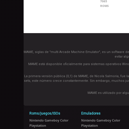
7065
ROMS
MAME, siglas de "multi Arcade Machine Emulator", es un software de 
evitar al
MAME está disponible oficialmente para sistemas operativos Wind
La primera versión pública (0,1) de MAME, de Nicola Salmoria, fue l
sets, este número crece constantemente. Sin embargo, muchos jue
MAME es utilizado por alg
Roms/juegos/ISOs
Emuladores
Nintendo Gameboy Color
Nintendo Gameboy Color
Playstation
Playstation