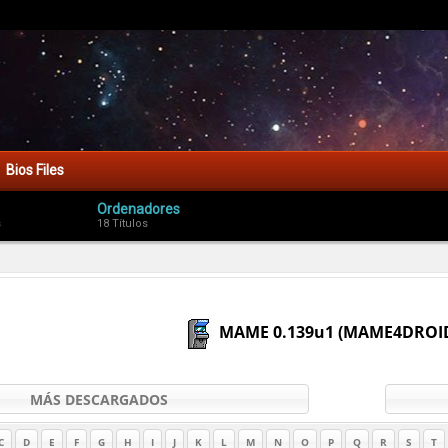
Bios Files
Ordenadores
s
18 Títulos
MAME 0.139u1 (MAME4DROI
MÁS DESCARGADOS
C
D
E
F
G
H
I
J
K
L
M
N
O
P
Q
R
S
T