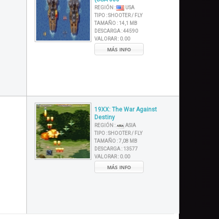
REGIÓN :
USA
TIPO :
SHOOTER / FLY
TAMAÑO :
14,1 MB
DESCARGA :
44590
VALORAR :
0.00
MÁS INFO
19XX: The War Against
Destiny
REGIÓN :
ASIA
TIPO :
SHOOTER / FLY
TAMAÑO :
7,08 MB
DESCARGA :
13577
VALORAR :
0.00
MÁS INFO