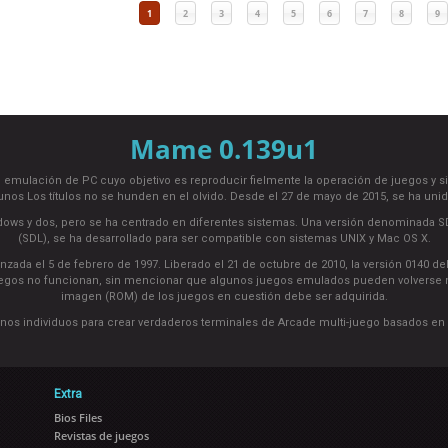
1
2
3
4
5
6
7
8
9
Mame 0.139u1
emulación de PC cuyo objetivo es reproducir fielmente la operación de juegos y sist
gunos Los títulos no se hunden en el olvido. Desde el 27 de mayo de 2015, se ha uni
ows y dos, pero se ha centrado en diferentes sistemas. Una versión denominada SDLM
(SDL), se ha desarrollado para ser compatible con sistemas UNIX y Mac OS X.
anzada el 5 de febrero de 1997. Liberado el 21 de octubre de 2010, la versión 0140
gos no funcionan, sin mencionar que algunos juegos emulados pueden volverse no 
imagen (ROM) de los juegos en cuestión debe ser adquirida.
unos individuos para crear verdaderos terminales de Arcade multi-juego basados e
Extra
Bios Files
Revistas de juegos