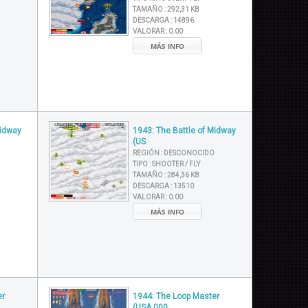
TAMAÑO :
292,31 KB
DESCARGA :
14896
VALORAR :
0.00
MÁS INFO
Midway
1943: The Battle of Midway
(US
REGIÓN :
DESCONOCIDO
TIPO :
SHOOTER / FLY
TAMAÑO :
284,36 KB
DESCARGA :
13510
VALORAR :
0.00
MÁS INFO
er
1944: The Loop Master
(USA 000