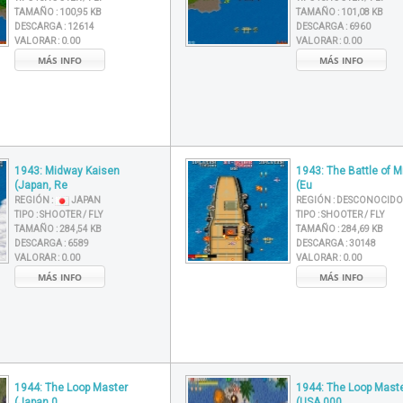
TAMAÑO :
100,95 KB
TAMAÑO :
101,08 KB
DESCARGA :
12614
DESCARGA :
6960
VALORAR :
0.00
VALORAR :
0.00
MÁS INFO
MÁS INFO
1943: Midway Kaisen
1943: The Battle of 
(Japan, Re
(Eu
REGIÓN :
JAPAN
REGIÓN :
DESCONOCIDO
TIPO :
SHOOTER / FLY
TIPO :
SHOOTER / FLY
TAMAÑO :
284,54 KB
TAMAÑO :
284,69 KB
DESCARGA :
6589
DESCARGA :
30148
VALORAR :
0.00
VALORAR :
0.00
MÁS INFO
MÁS INFO
1944: The Loop Master
1944: The Loop Mast
(Japan 0
(USA 000