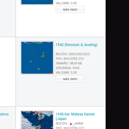
VALORAR :
0.00
MÁS INFO
1942 (Revision A, bootleg)
REGIÓN :
DESCONOCIDO
TIPO :
SHOOTER / FLY
TAMAÑO :
98,49 KB
DESCARGA :
3434
VALORAR :
0.00
MÁS INFO
ronics
1943 Kai: Midway Kaisen
(Japan
REGIÓN :
JAPAN
TIPO :
SHOOTER / FLY