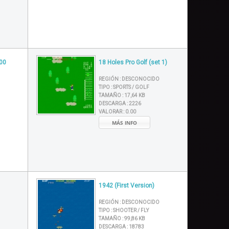
000
18 Holes Pro Golf (set 1)
REGIÓN :
DESCONOCIDO
TIPO :
SPORTS / GOLF
TAMAÑO :
17,64 KB
DESCARGA :
2226
VALORAR :
0.00
MÁS INFO
1942 (First Version)
REGIÓN :
DESCONOCIDO
TIPO :
SHOOTER / FLY
TAMAÑO :
99,86 KB
DESCARGA :
18783