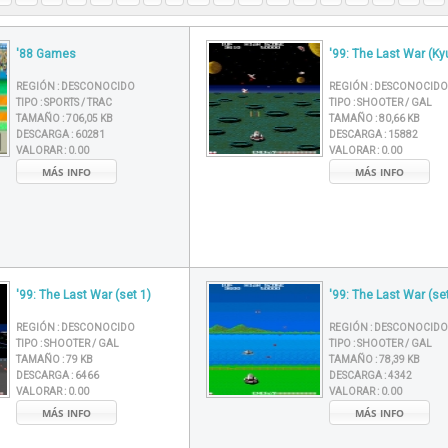
'88 Games
'99: The Last War (Ky
REGIÓN :
DESCONOCIDO
REGIÓN :
DESCONOCIDO
TIPO :
SPORTS / TRAC
TIPO :
SHOOTER / GAL
TAMAÑO :
706,05 KB
TAMAÑO :
80,66 KB
DESCARGA :
60281
DESCARGA :
15882
VALORAR :
0.00
VALORAR :
0.00
MÁS INFO
MÁS INFO
'99: The Last War (set 1)
'99: The Last War (set
REGIÓN :
DESCONOCIDO
REGIÓN :
DESCONOCIDO
TIPO :
SHOOTER / GAL
TIPO :
SHOOTER / GAL
TAMAÑO :
79 KB
TAMAÑO :
78,39 KB
DESCARGA :
6466
DESCARGA :
4342
VALORAR :
0.00
VALORAR :
0.00
MÁS INFO
MÁS INFO