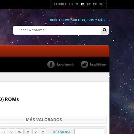
LENGUA
EN
FR
ES
PT
DE
RU
BUSCA ROMS, JUEGOS, ISOS Y MÁS...
D) ROMs
MÁS VALORADOS
U
V
W
X
Y
Z
BÚSQUEDA