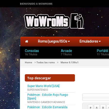
BIENVENIDO A WOWROMS
Roms/juegos/ISOs
Emuladores
Consolas
Arcade
Portátil
16 Títulos
7 Títulos
11 Título
Home
Todos los roms
Mame 0.139u1
>
>
Top descargar
Super Mario World [USA]
SUPER NINTENDO
Pokémon : Edición Rojo Fuego
[Spain]
NINTENDO GAMEBOY ADVANCE
Pokémon : Edición Esmeralda
#
A
B