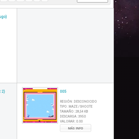
ugo)
 2)
005
REGIÓN :
DESCONOCIDO
TIPO :
MAZE / SHOOTE
TAMAÑO :
28,54 KB
DESCARGA :
3950
VALORAR :
0.00
MÁS INFO