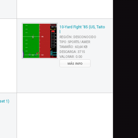
10-Yard Fight '85 (US, Taito
l
REGIÓN :
DESCONOCIDO
TIPO :
SPORTS / AMER
TAMAÑO :
60,64 KB
DESCARGA :
3715
VALORAR :
0.00
MÁS INFO
set 1)