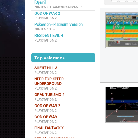
[Spain]
NINTENDO GAMEBOY ADVANCE
GOD OF WAR 2
PLAYSTATION 2
Pokemon - Platinum Version
NINTENDO DS
RESIDENT EVIL 4
PLAYSTATION 2
Top valorados
SILENT HILL 3
PLAYSTATION 2
NEED FOR SPEED
UNDERGROUND
PLAYSTATION 2
GRAN TURISMO 4
PLAYSTATION 2
GOD OF WAR 2
PLAYSTATION 2
GOD OF WAR
PLAYSTATION 2
FINAL FANTASY X
PLAYSTATION 2