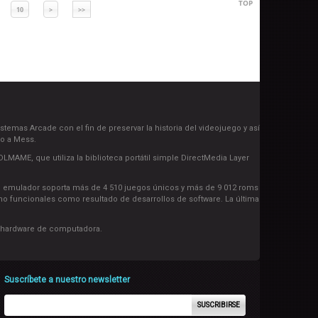
TOP
10
>
>>
emas Arcade con el fin de preservar la historia del videojuego y así
do a Mess.
AME, que utiliza la biblioteca portátil simple DirectMedia Layer
 del emulador soporta más de 4 510 juegos únicos y más de 9 012 roms
funcionales como resultado de desarrollos de software. La última
n hardware de computadora.
Suscríbete a nuestro newsletter
SUSCRIBIRSE