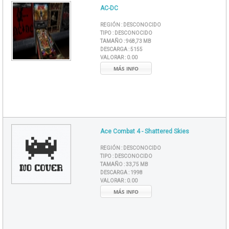
AC-DC
REGIÓN :
DESCONOCIDO
TIPO :
DESCONOCIDO
TAMAÑO :
968,73 MB
DESCARGA :
5155
VALORAR :
0.00
MÁS INFO
Ace Combat 4 - Shattered Skies
REGIÓN :
DESCONOCIDO
TIPO :
DESCONOCIDO
TAMAÑO :
33,75 MB
DESCARGA :
1998
VALORAR :
0.00
MÁS INFO