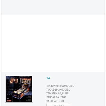
24
REGIÓN :
DESCONOCIDO
TIPO :
DESCONOCIDO
TAMAÑO :
96,34 MB
DESCARGA :
2107
VALORAR :
0.00