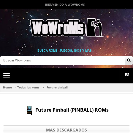
BIENVENIDO A WOWROMS
BUSCA ROMS, JUEGOS, ISOS Y MÁS...
ES
Toggle
main
navigation
Home
Todos los roms
Future pinball
>
>
Future Pinball (PINBALL) ROMs
MÁS DESCARGADOS