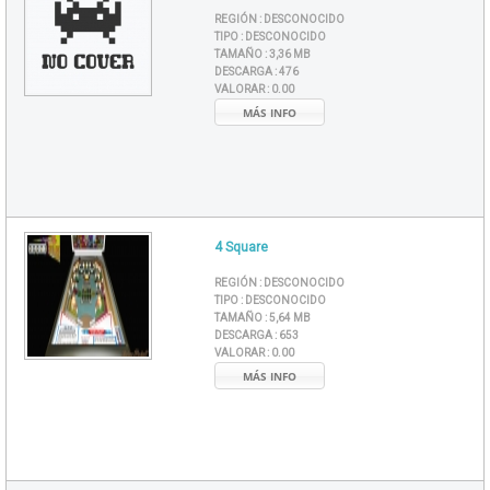
REGIÓN :
DESCONOCIDO
TIPO :
DESCONOCIDO
TAMAÑO :
3,36 MB
DESCARGA :
476
VALORAR :
0.00
MÁS INFO
4 Square
REGIÓN :
DESCONOCIDO
TIPO :
DESCONOCIDO
TAMAÑO :
5,64 MB
DESCARGA :
653
VALORAR :
0.00
MÁS INFO