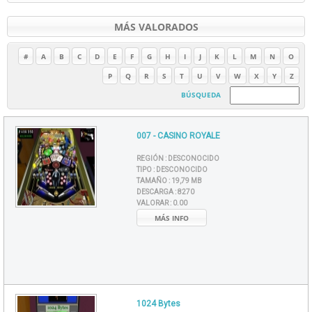
MÁS VALORADOS
#
A
B
C
D
E
F
G
H
I
J
K
L
M
N
O
P
Q
R
S
T
U
V
W
X
Y
Z
BÚSQUEDA
007 - CASINO ROYALE
REGIÓN :
DESCONOCIDO
TIPO :
DESCONOCIDO
TAMAÑO :
19,79 MB
DESCARGA :
8270
VALORAR :
0.00
MÁS INFO
1024 Bytes