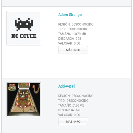
Adam Strange
REGIÓN :
DESCONOCIDO
TIPO :
DESCONOCIDO
TAMAÑO :
10,79 MB
DESCARGA :
703
VALORAR :
0.00
MÁS INFO
Add-A-Ball
REGIÓN :
DESCONOCIDO
TIPO :
DESCONOCIDO
TAMAÑO :
7,56 MB
DESCARGA :
670
VALORAR :
0.00
MÁS INFO