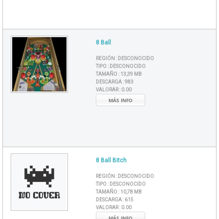
8 Ball
REGIÓN :
DESCONOCIDO
TIPO :
DESCONOCIDO
TAMAÑO :
13,39 MB
DESCARGA :
983
VALORAR :
0.00
MÁS INFO
8 Ball Bitch
REGIÓN :
DESCONOCIDO
TIPO :
DESCONOCIDO
TAMAÑO :
10,78 MB
DESCARGA :
615
VALORAR :
0.00
MÁS INFO