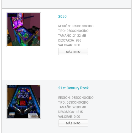
2050
REGIÓN :
DESCONOCIDO
TIPO :
DESCONOCIDO
TAMAÑO :
21,32 MB
DESCARGA :
986
VALORAR :
0.00
MÁS INFO
21st Century Rock
REGIÓN :
DESCONOCIDO
TIPO :
DESCONOCIDO
TAMAÑO :
43,83 MB
DESCARGA :
1515
VALORAR :
0.00
MÁS INFO