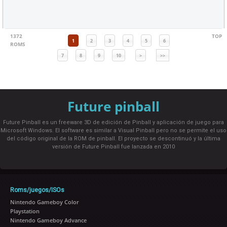
1372
TOP
1
2
3
4
5
6
ROMS
7
8
9
10
>
>>
Future pinball
Future Pinball es un freeware 3D de edición de Pinball y aplicación de juego para
Microsoft Windows. El software es similar a Visual Pinball pero no se permite el uso
del código original de la ROM de pinball. El proyecto se descontinuó y la última
versión de Future Pinball fue lanzada en 2010
Roms/juegos/ISOs
Nintendo Gameboy Color
Playstation
Nintendo Gameboy Advance