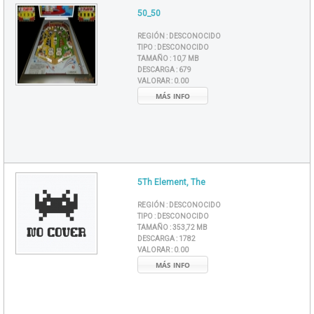
50_50
REGIÓN :
DESCONOCIDO
TIPO :
DESCONOCIDO
TAMAÑO :
10,7 MB
DESCARGA :
679
VALORAR :
0.00
MÁS INFO
5Th Element, The
REGIÓN :
DESCONOCIDO
TIPO :
DESCONOCIDO
TAMAÑO :
353,72 MB
DESCARGA :
1782
VALORAR :
0.00
MÁS INFO