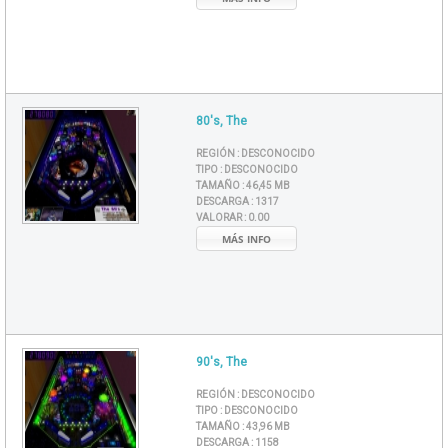
80's, The
REGIÓN :
DESCONOCIDO
TIPO :
DESCONOCIDO
TAMAÑO :
46,45 MB
DESCARGA :
1317
VALORAR :
0.00
MÁS INFO
90's, The
REGIÓN :
DESCONOCIDO
TIPO :
DESCONOCIDO
TAMAÑO :
43,96 MB
DESCARGA :
1158