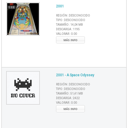
2001
REGIÓN :
DESCONOCIDO
TIPO :
DESCONOCIDO
TAMAÑO :
14,04 MB
DESCARGA :
1195
VALORAR :
0.00
MÁS INFO
2001 - A Space Odyssey
REGIÓN :
DESCONOCIDO
TIPO :
DESCONOCIDO
TAMAÑO :
51,41 MB
DESCARGA :
2422
VALORAR :
0.00
MÁS INFO