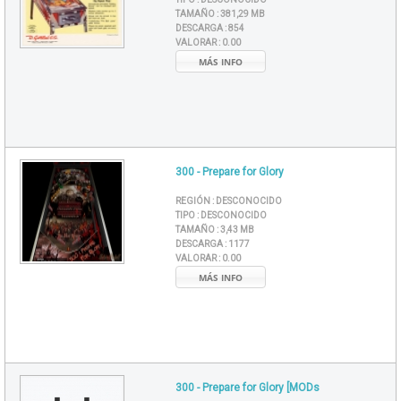
TAMAÑO :
381,29 MB
DESCARGA :
854
VALORAR :
0.00
MÁS INFO
300 - Prepare for Glory
REGIÓN :
DESCONOCIDO
TIPO :
DESCONOCIDO
TAMAÑO :
3,43 MB
DESCARGA :
1177
VALORAR :
0.00
MÁS INFO
300 - Prepare for Glory [MODs