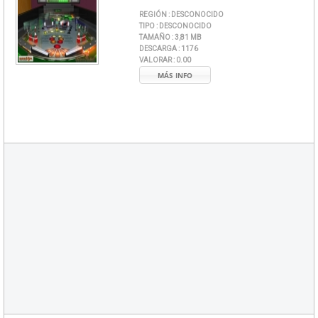
REGIÓN :
DESCONOCIDO
TIPO :
DESCONOCIDO
TAMAÑO :
3,81 MB
DESCARGA :
1176
VALORAR :
0.00
MÁS INFO