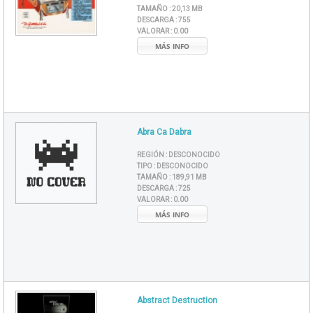
TAMAÑO :
20,13 MB
DESCARGA :
755
VALORAR :
0.00
MÁS INFO
Abra Ca Dabra
REGIÓN :
DESCONOCIDO
TIPO :
DESCONOCIDO
TAMAÑO :
189,91 MB
DESCARGA :
725
VALORAR :
0.00
MÁS INFO
Abstract Destruction