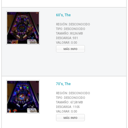
60's, The
REGIÓN :
DESCONOCIDO
TIPO :
DESCONOCIDO
TAMAÑO :
80,36 MB
DESCARGA :
931
VALORAR :
0.00
MÁS INFO
70's, The
REGIÓN :
DESCONOCIDO
TIPO :
DESCONOCIDO
TAMAÑO :
67,58 MB
DESCARGA :
1105
VALORAR :
0.00
MÁS INFO