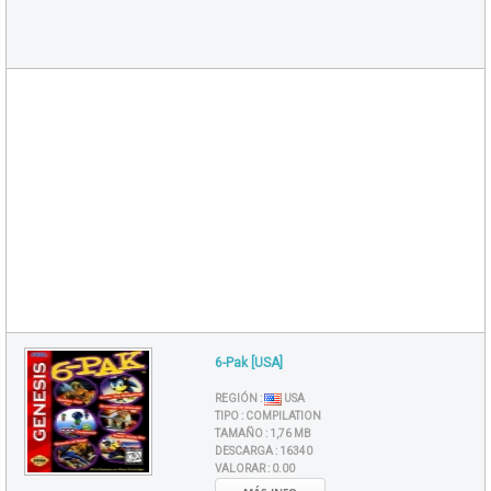
6-Pak [USA]
REGIÓN :
USA
TIPO :
COMPILATION
TAMAÑO :
1,76 MB
DESCARGA :
16340
VALORAR :
0.00