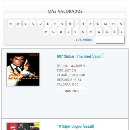
MÁS VALORADOS
#
A
B
C
D
E
F
G
H
I
J
K
L
M
N
O
P
Q
R
S
T
U
V
W
X
Y
Z
BÚSQUEDA
007 Shitou : The Duel [Japan]
REGIÓN :
JAPAN
TIPO :
ACTION
TAMAÑO :
298,68 KB
DESCARGA :
9133
VALORAR :
0.00
MÁS INFO
10 Super Jogos [Brazil]