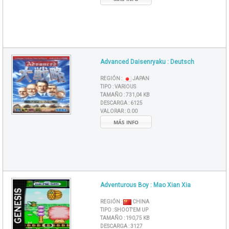
Advanced Daisenryaku : Deutsch
REGIÓN :
JAPAN
TIPO :
VARIOUS
TAMAÑO :
731,04 KB
DESCARGA :
6125
VALORAR :
0.00
MÁS INFO
Adventurous Boy : Mao Xian Xia
REGIÓN :
CHINA
TIPO :
SHOOT'EM UP
TAMAÑO :
190,75 KB
DESCARGA :
3127