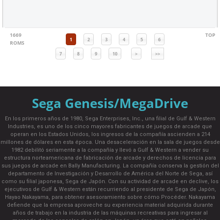
1669
TOP
1
2
3
4
5
6
ROMS
7
8
9
10
>
>>
Sega Genesis/MegaDrive
En los primeros años de 1980, Sega Enterprises, Inc., una filial de Gulf & Western
Industries, es uno de los cinco mayores fabricantes de juegos de arcade que
operan en los Estados Unidos, los ingresos de la compañía ascienden a 214
millones de dólares en esta época. Una desaceleración en la sala de juegos desde
1982 debilitó seriamente a la compañía y llevó a Gulf & Western a vender su
estructura norteamericana de fabricación de arcade y derechos de licencia para
sus juegos de arcade en Bally Manufacturing. La compañía conserva la gestión del
departamento de Investigación y Desarrollo de América del Norte de Sega, así
como su filial japonesa, Sega de Japón. Con su actividad de arcade en declive, los
ejecutivos de Gulf & Western están recurriendo al presidente de Sega de Japón,
Hayao Nakayama, para obtener asesoramiento sobre cómo Procéder. Nakayama
defiende que la empresa aproveche su experiencia material adquirida durante
años de trabajo en la industria de las máquinas recreativas para ingresar al