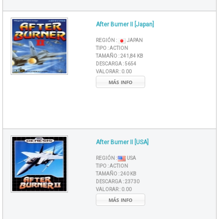
After Burner II [Japan]
REGIÓN :
JAPAN
TIPO :
ACTION
TAMAÑO :
241,84 KB
DESCARGA :
5654
VALORAR :
0.00
MÁS INFO
After Burner II [USA]
REGIÓN :
USA
TIPO :
ACTION
TAMAÑO :
240 KB
DESCARGA :
23730
VALORAR :
0.00
MÁS INFO