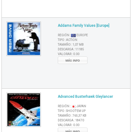
Addams Family Values [Europe]
REGIÓN :
EUROPE
TIPO :
ACTION
TAMAÑO :
1,07 MB
DESCARGA :
11185
VALORAR :
0.00
MÁS INFO
Advanced Busterhawk Gleylancer
REGIÓN :
JAPAN
TIPO :
SHOOT'EM UP
TAMAÑO :
765,37 KB
DESCARGA :
18470
VALORAR :
0.00
MÁS INFO