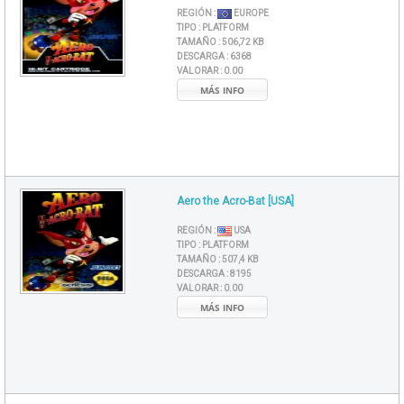
REGIÓN :
EUROPE
TIPO :
PLATFORM
TAMAÑO :
506,72 KB
DESCARGA :
6368
VALORAR :
0.00
MÁS INFO
Aero the Acro-Bat [USA]
REGIÓN :
USA
TIPO :
PLATFORM
TAMAÑO :
507,4 KB
DESCARGA :
8195
VALORAR :
0.00
MÁS INFO