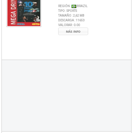
REGIÓN :
BRAZIL
TIPO :
SPORTS
TAMAÑO :
2,62 MB
DESCARGA :
11653
VALORAR :
0.00
MÁS INFO