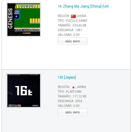
16 Zhang Ma Jiang [China] (Unl
REGIÓN :
CHINA
TIPO :
PUZZLE-GAME
TAMAÑO :
430,65 KB
DESCARGA :
1381
VALORAR :
0.00
MÁS INFO
16t [Japan]
REGIÓN :
JAPAN
TIPO :
PLATFORM
TAMAÑO :
111,12 KB
DESCARGA :
2954
VALORAR :
0.00
MÁS INFO