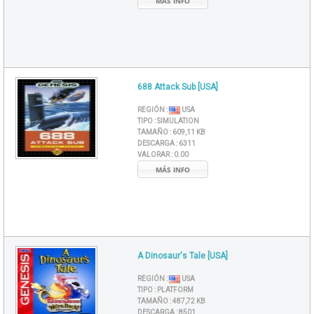
MÁS INFO
688 Attack Sub [USA]
REGIÓN :
USA
TIPO :
SIMULATION
TAMAÑO :
609,11 KB
DESCARGA :
6311
VALORAR :
0.00
MÁS INFO
A Dinosaur's Tale [USA]
REGIÓN :
USA
TIPO :
PLATFORM
TAMAÑO :
487,72 KB
DESCARGA :
8501