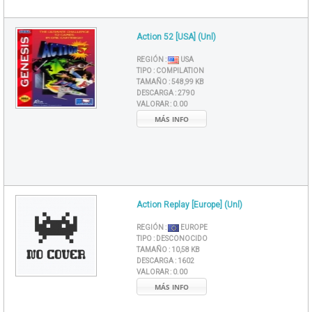
Action 52 [USA] (Unl)
REGIÓN :
USA
TIPO :
COMPILATION
TAMAÑO :
548,99 KB
DESCARGA :
2790
VALORAR :
0.00
MÁS INFO
Action Replay [Europe] (Unl)
REGIÓN :
EUROPE
TIPO :
DESCONOCIDO
TAMAÑO :
10,58 KB
DESCARGA :
1602
VALORAR :
0.00
MÁS INFO