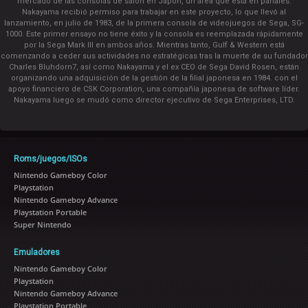
mercado de las consolas de salón en Japón, un área que está en pañales.
Nakayama recibió permiso para trabajar en este proyecto, lo que llevó al
lanzamiento, en julio de 1983, de la primera consola de videojuegos de Sega, SG-
1000. Este primer ensayo no tiene éxito y la consola es reemplazada rápidamente
por la Sega Mark III en ambos años. Mientras tanto, Gulf & Western está
comenzando a ceder sus actividades no estratégicas tras la muerte de su fundador
Charles Bluhdorn7, así como Nakayama y el ex CEO de Sega David Rosen, están
organizando una adquisición de la gestión de la filial japonesa en 1984. con el
apoyo financiero de CSK Corporation, una compañía japonesa de software líder.
Nakayama luego se mudó como director ejecutivo de Sega Enterprises, LTD.
Roms/juegos/ISOs
Nintendo Gameboy Color
Playstation
Nintendo Gameboy Advance
Playstation Portable
Super Nintendo
Emuladores
Nintendo Gameboy Color
Playstation
Nintendo Gameboy Advance
Playstation Portable