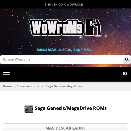
BIENVENIDO A WOWROMS
BUSCA ROMS, JUEGOS, ISOS Y MÁS...
ES
Toggle
main
navigation
Home
Todos los roms
Sega Genesis/MegaDrive
>
>
Sega Genesis/MegaDrive ROMs
MÁS DESCARGADOS