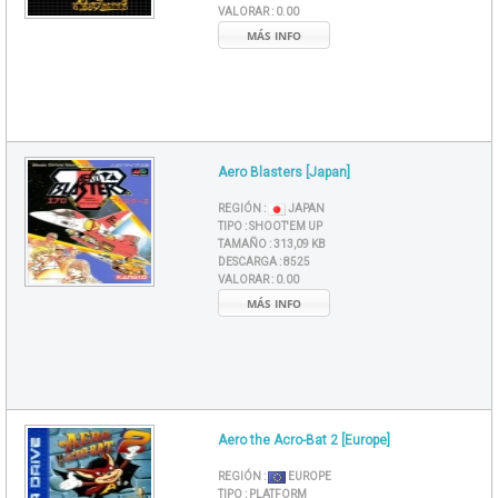
VALORAR :
0.00
MÁS INFO
Aero Blasters [Japan]
REGIÓN :
JAPAN
TIPO :
SHOOT'EM UP
TAMAÑO :
313,09 KB
DESCARGA :
8525
VALORAR :
0.00
MÁS INFO
Aero the Acro-Bat 2 [Europe]
REGIÓN :
EUROPE
TIPO :
PLATFORM