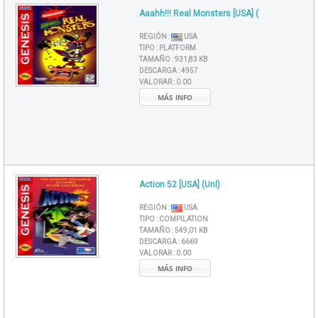
Aaahh!!! Real Monsters [USA] (
REGIÓN :
USA
TIPO :
PLATFORM
TAMAÑO :
931,83 KB
DESCARGA :
4957
VALORAR :
0.00
MÁS INFO
Action 52 [USA] (Unl)
REGIÓN :
USA
TIPO :
COMPILATION
TAMAÑO :
549,01 KB
DESCARGA :
6669
VALORAR :
0.00
MÁS INFO