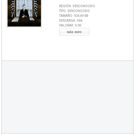
REGIÓN :
DESCONOCIDO
TIPO :
DESCONOCIDO
TAMAÑO :
924,49 KB
DESCARGA :
366
VALORAR :
0.00
MÁS INFO