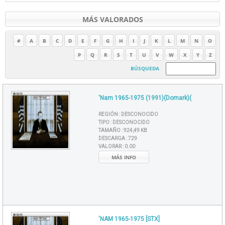
MÁS VALORADOS
#
A
B
C
D
E
F
G
H
I
J
K
L
M
N
O
P
Q
R
S
T
U
V
W
X
Y
Z
BÚSQUEDA
'Nam 1965-1975 (1991)(Domark)(
REGIÓN :
DESCONOCIDO
TIPO :
DESCONOCIDO
TAMAÑO :
924,49 KB
DESCARGA :
729
VALORAR :
0.00
MÁS INFO
'NAM 1965-1975 [STX]