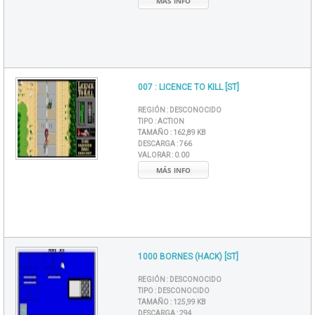
MÁS INFO
007 : LICENCE TO KILL [ST]
REGIÓN :
DESCONOCIDO
TIPO :
ACTION
TAMAÑO :
162,89 KB
DESCARGA :
766
VALORAR :
0.00
MÁS INFO
1000 BORNES (HACK) [ST]
REGIÓN :
DESCONOCIDO
TIPO :
DESCONOCIDO
TAMAÑO :
125,99 KB
DESCARGA :
294