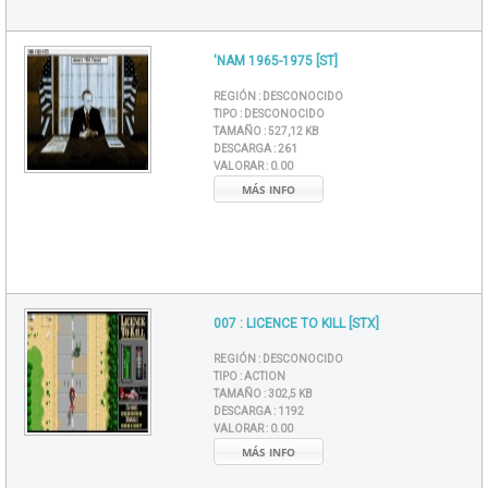
'NAM 1965-1975 [ST]
REGIÓN :
DESCONOCIDO
TIPO :
DESCONOCIDO
TAMAÑO :
527,12 KB
DESCARGA :
261
VALORAR :
0.00
MÁS INFO
007 : LICENCE TO KILL [STX]
REGIÓN :
DESCONOCIDO
TIPO :
ACTION
TAMAÑO :
302,5 KB
DESCARGA :
1192
VALORAR :
0.00
MÁS INFO