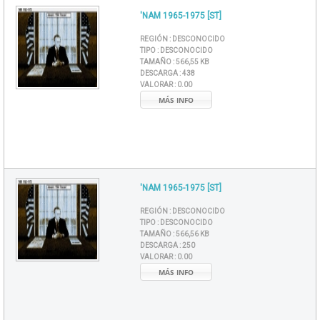
'NAM 1965-1975 [ST]
REGIÓN :
DESCONOCIDO
TIPO :
DESCONOCIDO
TAMAÑO :
566,55 KB
DESCARGA :
438
VALORAR :
0.00
MÁS INFO
'NAM 1965-1975 [ST]
REGIÓN :
DESCONOCIDO
TIPO :
DESCONOCIDO
TAMAÑO :
566,56 KB
DESCARGA :
250
VALORAR :
0.00
MÁS INFO