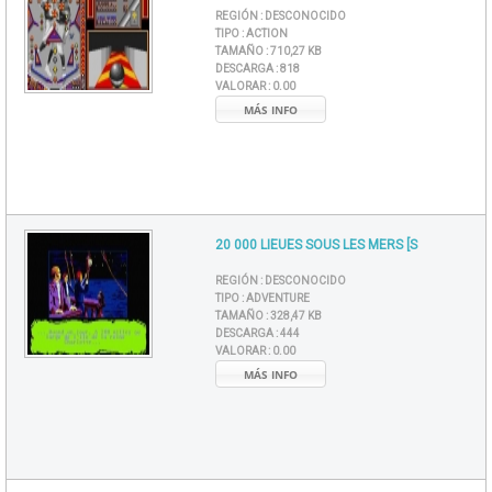
REGIÓN :
DESCONOCIDO
TIPO :
ACTION
TAMAÑO :
710,27 KB
DESCARGA :
818
VALORAR :
0.00
MÁS INFO
20 000 LIEUES SOUS LES MERS [S
REGIÓN :
DESCONOCIDO
TIPO :
ADVENTURE
TAMAÑO :
328,47 KB
DESCARGA :
444
VALORAR :
0.00
MÁS INFO