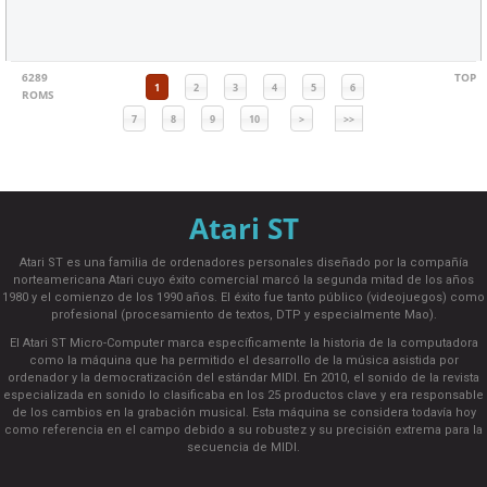
6289
TOP
1
2
3
4
5
6
ROMS
7
8
9
10
>
>>
Atari ST
Atari ST es una familia de ordenadores personales diseñado por la compañía
norteamericana Atari cuyo éxito comercial marcó la segunda mitad de los años
1980 y el comienzo de los 1990 años. El éxito fue tanto público (videojuegos) como
profesional (procesamiento de textos, DTP y especialmente Mao).
El Atari ST Micro-Computer marca específicamente la historia de la computadora
como la máquina que ha permitido el desarrollo de la música asistida por
ordenador y la democratización del estándar MIDI. En 2010, el sonido de la revista
especializada en sonido lo clasificaba en los 25 productos clave y era responsable
de los cambios en la grabación musical. Esta máquina se considera todavía hoy
como referencia en el campo debido a su robustez y su precisión extrema para la
secuencia de MIDI.