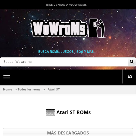
BIENVENIDO A WOWROMS
BUSCA ROMS, JUEGOS, ISOS Y MÁS...
ES
Toggle
main
navigation
Home
Todos los roms
Atari ST
>
>
Atari ST ROMs
MÁS DESCARGADOS