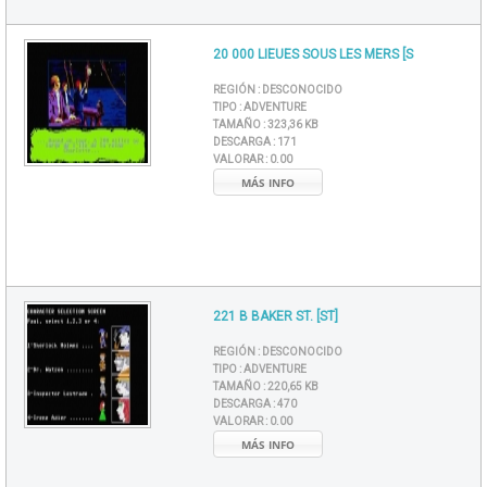
20 000 LIEUES SOUS LES MERS [S
REGIÓN :
DESCONOCIDO
TIPO :
ADVENTURE
TAMAÑO :
323,36 KB
DESCARGA :
171
VALORAR :
0.00
MÁS INFO
221 B BAKER ST. [ST]
REGIÓN :
DESCONOCIDO
TIPO :
ADVENTURE
TAMAÑO :
220,65 KB
DESCARGA :
470
VALORAR :
0.00
MÁS INFO