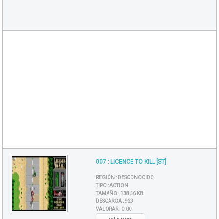
007 : LICENCE TO KILL [ST]
REGIÓN :
DESCONOCIDO
TIPO :
ACTION
TAMAÑO :
138,56 KB
DESCARGA :
929
VALORAR :
0.00