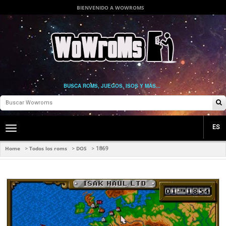
BIENVENIDO A WOWROMS
BUSCA ROMS, JUEGOS, ISOS Y MÁS...
ES
Toggle
main
navigation
Home
Todos los roms
DOS
>
>
>
1869