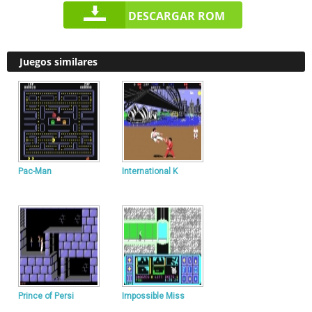
DESCARGAR ROM
Juegos similares
Pac-Man
International K
Prince of Persi
Impossible Miss