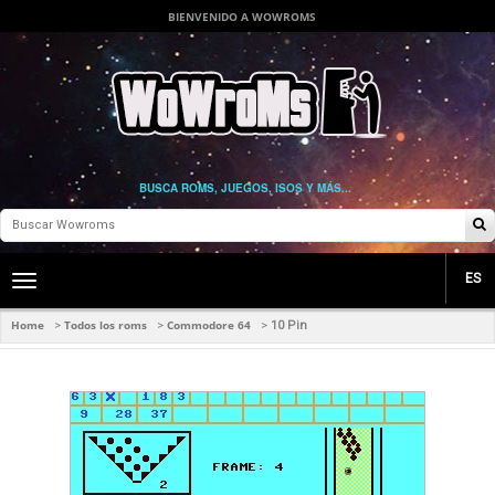
BIENVENIDO A WOWROMS
BUSCA ROMS, JUEGOS, ISOS Y MÁS...
ES
Toggle
main
navigation
Home
Todos los roms
Commodore 64
>
>
>
10 Pin