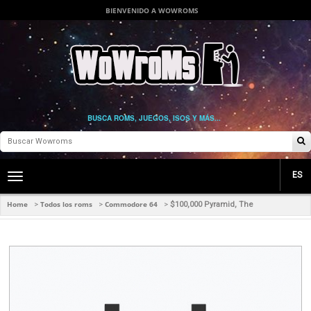
BIENVENIDO A WOWROMS
BUSCA ROMS, JUEGOS, ISOS Y MÁS...
ES
Toggle
main
navigation
Home
Todos los roms
Commodore 64
>
>
>
$100,000 Pyramid, The