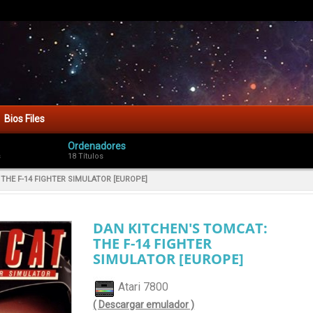
Bios Files
Ordenadores
s
18 Títulos
THE F-14 FIGHTER SIMULATOR [EUROPE]
DAN KITCHEN'S TOMCAT:
THE F-14 FIGHTER
SIMULATOR [EUROPE]
Atari 7800
( Descargar emulador )