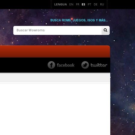
LENGUA
EN
FR
ES
PT
DE
RU
BUSCA ROMS, JUEGOS, ISOS Y MÁS...