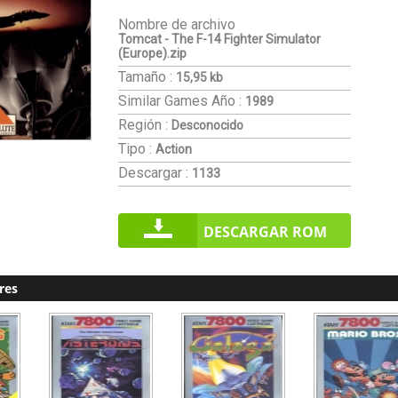
Nombre de archivo
Tomcat - The F-14 Fighter Simulator
(Europe).zip
Tamaño :
15,95 kb
Similar Games
Año :
1989
Región :
Desconocido
Tipo :
Action
Descargar :
1133
DESCARGAR ROM
res