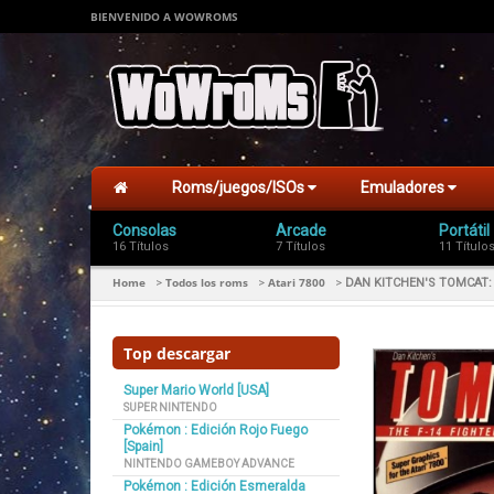
BIENVENIDO A WOWROMS
Roms/juegos/ISOs
Emuladores
Consolas
Arcade
Portátil
16 Títulos
7 Títulos
11 Título
Home
Todos los roms
Atari 7800
>
>
>
DAN KITCHEN'S TOMCAT: 
Top descargar
Super Mario World [USA]
SUPER NINTENDO
Pokémon : Edición Rojo Fuego
[Spain]
NINTENDO GAMEBOY ADVANCE
Pokémon : Edición Esmeralda