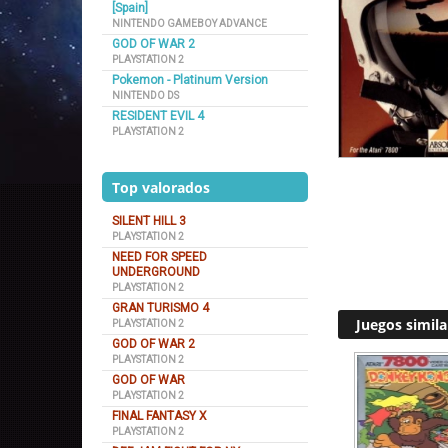
[Spain]
NINTENDO GAMEBOY ADVANCE
GOD OF WAR 2
PLAYSTATION 2
Pokemon - Platinum Version
NINTENDO DS
RESIDENT EVIL 4
PLAYSTATION 2
Top valorados
SILENT HILL 3
PLAYSTATION 2
NEED FOR SPEED
UNDERGROUND
PLAYSTATION 2
GRAN TURISMO 4
Juegos simila
PLAYSTATION 2
GOD OF WAR 2
PLAYSTATION 2
GOD OF WAR
PLAYSTATION 2
FINAL FANTASY X
PLAYSTATION 2