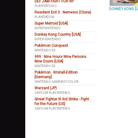
DEF JAM FIGHT FOR NY
PLAYSTATION 2
DONKEY KONG [
Resident Evil 3 : Nemesis (Clone)
PLAYSTATION
Super Metroid [USA]
SUPER NINTENDO
Donkey Kong Country [USA]
SUPER NINTENDO
Pokémon Conquest
NINTENDO DS
999 : Nine Hours Nine Persons
Nine Doors [USA]
NINTENDO DS
Pokémon : Kristall-Edition
[Germany]
NINTENDO GAMEBOY COLOR
Warzard (JP)
CAPCOM PLAY SYSTEM 3
Street Fighter III 3rd Strike - Fight
for the Future (US)
CAPCOM PLAY SYSTEM 3